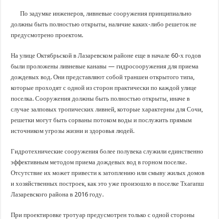
В Краснодарском крае с начала года капитально отремонтировали 209 мног
По задумке инженеров, ливневые сооружения принципиально
Важные правила обращения в вашу страховую компанию
должны быть полностью открыты, наличие каких-либо решеток не
В городах и районах Кубани отметили День России
предусмотрено проектом.
Стартовал прием заявок на 20-й юбилейный молодежный форум «Регион 93
На улице Октябрьской в Лазаревском районе еще в начале 60-х годов
были проложены ливневые канавы — гидросооружения для приема
дождевых вод. Они представляют собой траншеи открытого типа,
которые проходят с одной из сторон практически по каждой улице
поселка. Сооружения должны быть полностью открыты, иначе в
случае залповых тропических ливней, которые характерны для Сочи,
решетки могут быть сорваны потоком воды и послужить прямым
источником угрозы жизни и здоровья людей.
Гидротехнические сооружения более полувека служили единственно
эффективным методом приема дождевых вод в горном поселке.
Отсутствие их может привести к затоплению или смыву жилых домов
и хозяйственных построек, как это уже произошло в поселке Тхагапш
Лазаревского района в 2016 году.
При проектировке тротуар предусмотрен только с одной стороны