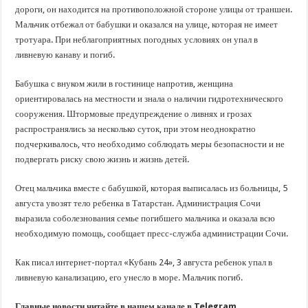
дороги, он находится на противоположной стороне улицы от траншеи.
Мальчик отбежал от бабушки и оказался на улице, которая не имеет
тротуара. При неблагоприятных погодных условиях он упал в
ливневую канаву и погиб.
Бабушка с внуком жили в гостинице напротив, женщина
ориентировалась на местности и знала о наличии гидротехнического
сооружения. Штормовые предупреждение о ливнях и грозах
распространялись за несколько суток, при этом неоднократно
подчеркивалось, что необходимо соблюдать меры безопасности и не
подвергать риску свою жизнь и жизнь детей.
Отец мальчика вместе с бабушкой, которая выписалась из больницы, 5
августа увозят тело ребенка в Татарстан. Администрация Сочи
выразила соболезнования семье погибшего мальчика и оказала всю
необходимую помощь, сообщает пресс-служба администрации Сочи.
Как писал интернет-портал «Кубань 24», 3 августа ребенок упал в
ливневую канализацию, его унесло в море. Мальчик погиб.
Главные новости читайте в нашем канале в Telegram