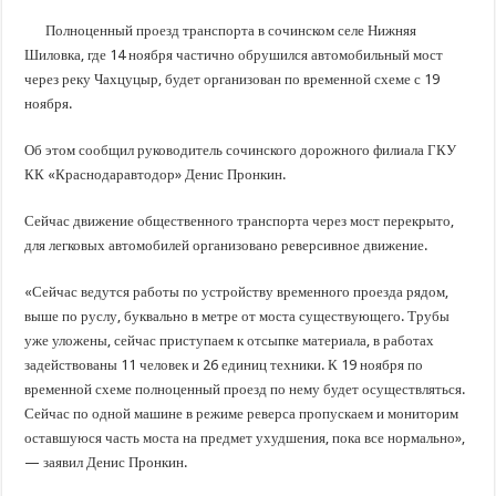
В Краснодарском крае с начала года капитально отремонтировали 209 мног
Полноценный проезд транспорта в сочинском селе Нижняя
Важные правила обращения в вашу страховую компанию
Шиловка, где 14 ноября частично обрушился автомобильный мост
В городах и районах Кубани отметили День России
через реку Чахцуцыр, будет организован по временной схеме с 19
ноября.
Стартовал прием заявок на 20-й юбилейный молодежный форум «Регион 93
Об этом сообщил руководитель сочинского дорожного филиала ГКУ
КК «Краснодаравтодор» Денис Пронкин.
Сейчас движение общественного транспорта через мост перекрыто,
для легковых автомобилей организовано реверсивное движение.
«Сейчас ведутся работы по устройству временного проезда рядом,
выше по руслу, буквально в метре от моста существующего. Трубы
уже уложены, сейчас приступаем к отсыпке материала, в работах
задействованы 11 человек и 26 единиц техники. К 19 ноября по
временной схеме полноценный проезд по нему будет осуществляться.
Сейчас по одной машине в режиме реверса пропускаем и мониторим
оставшуюся часть моста на предмет ухудшения, пока все нормально»,
— заявил Денис Пронкин.