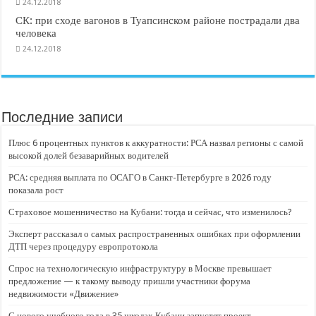
24.12.2018
СК: при сходе вагонов в Туапсинском районе пострадали два
человека
24.12.2018
Последние записи
Плюс 6 процентных пунктов к аккуратности: РСА назвал регионы с самой
высокой долей безаварийных водителей
РСА: средняя выплата по ОСАГО в Санкт-Петербурге в 2026 году
показала рост
Страховое мошенничество на Кубани: тогда и сейчас, что изменилось?
Эксперт рассказал о самых распространенных ошибках при оформлении
ДТП через процедуру европротокола
Спрос на технологическую инфраструктуру в Москве превышает
предложение — к такому выводу пришли участники форума
недвижимости «Движение»
С нового учебного года в 35 школах Кубани запустят проект