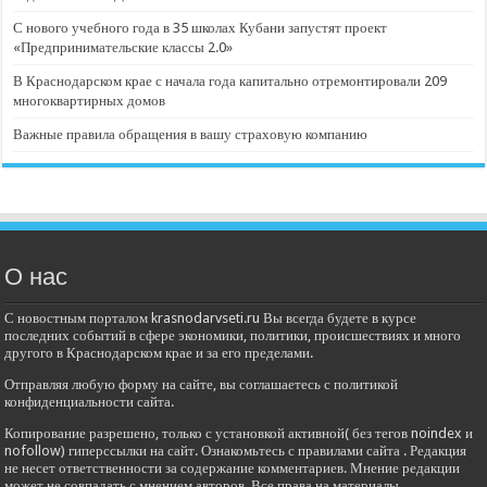
С нового учебного года в 35 школах Кубани запустят проект
«Предпринимательские классы 2.0»
В Краснодарском крае с начала года капитально отремонтировали 209
многоквартирных домов
Важные правила обращения в вашу страховую компанию
О нас
С новостным порталом krasnodarvseti.ru Вы всегда будете в курсе
последних событий в сфере экономики, политики, происшествиях и много
другого в Краснодарском крае и за его пределами.
Отправляя любую форму на сайте, вы соглашаетесь с политикой
конфиденциальности сайта.
Копирование разрешено, только с установкой активной( без тегов noindex и
nofollow) гиперссылки на сайт. Ознакомьтесь с правилами сайта . Редакция
не несет ответственности за содержание комментариев. Мнение редакции
может не совпадать с мнением авторов. Все права на материалы