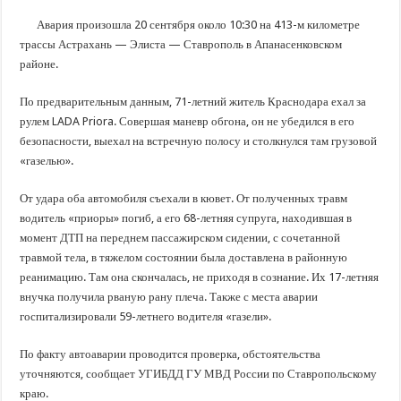
В Краснодарском крае с начала года капитально отремонтировали 209 мног
Авария произошла 20 сентября около 10:30 на 413-м километре
Важные правила обращения в вашу страховую компанию
трассы Астрахань — Элиста — Ставрополь в Апанасенковском
В городах и районах Кубани отметили День России
районе.
Стартовал прием заявок на 20-й юбилейный молодежный форум «Регион 93
По предварительным данным, 71-летний житель Краснодара ехал за
рулем LADA Priora. Совершая маневр обгона, он не убедился в его
безопасности, выехал на встречную полосу и столкнулся там грузовой
«газелью».
От удара оба автомобиля съехали в кювет. От полученных травм
водитель «приоры» погиб, а его 68-летняя супруга, находившая в
момент ДТП на переднем пассажирском сидении, с сочетанной
травмой тела, в тяжелом состоянии была доставлена в районную
реанимацию. Там она скончалась, не приходя в сознание. Их 17-летняя
внучка получила рваную рану плеча. Также с места аварии
госпитализировали 59-летнего водителя «газели».
По факту автоаварии проводится проверка, обстоятельства
уточняются, сообщает УГИБДД ГУ МВД России по Ставропольскому
краю.