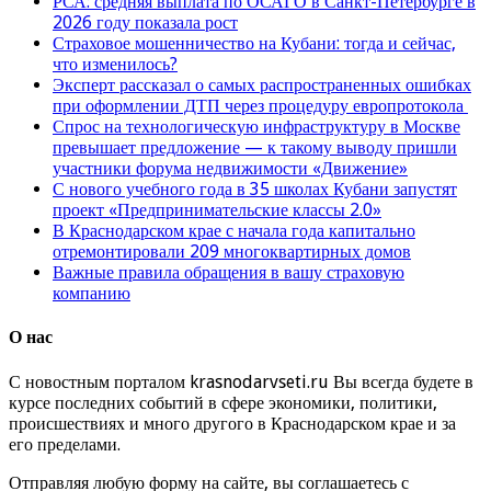
РСА: средняя выплата по ОСАГО в Санкт-Петербурге в
2026 году показала рост
Страховое мошенничество на Кубани: тогда и сейчас,
что изменилось?
Эксперт рассказал о самых распространенных ошибках
при оформлении ДТП через процедуру европротокола
Спрос на технологическую инфраструктуру в Москве
превышает предложение — к такому выводу пришли
участники форума недвижимости «Движение»
С нового учебного года в 35 школах Кубани запустят
проект «Предпринимательские классы 2.0»
В Краснодарском крае с начала года капитально
отремонтировали 209 многоквартирных домов
Важные правила обращения в вашу страховую
компанию
О нас
С новостным порталом krasnodarvseti.ru Вы всегда будете в
курсе последних событий в сфере экономики, политики,
происшествиях и много другого в Краснодарском крае и за
его пределами.
Отправляя любую форму на сайте, вы соглашаетесь с