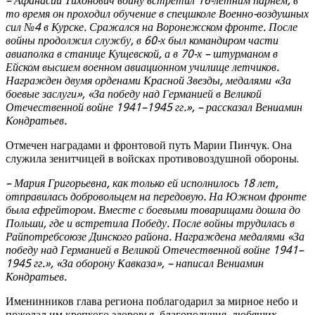
– Афанасий Тихонович войну встретил 16-летним парнем, в
то время он проходил обучение в спецшколе Военно-воздушных
сил №4 в Курске. Сражался на Воронежском фронте. После
войны продолжил службу, в 60-х был командиром части
авиаполка в станице Кущевской, а в 70-х – штурманом в
Ейском высшем военном авиационном училище летчиков.
Награжден двумя орденами Красной Звезды, медалями «За
боевые заслуги», «За победу над Германией в Великой
Отечественной войне 1941–1945 гг.», – рассказал Вениамин
Кондратьев.
Отмечен наградами и фронтовой путь Марии Пинчук. Она
служила зенитчицей в войсках противовоздушной обороны.
– Мария Григорьевна, как только ей исполнилось 18 лет,
отправилась добровольцем на передовую. На Южном фронте
была ефрейтором. Вместе с боевыми товарищами дошла до
Польши, где и встретила Победу. После войны трудилась в
Райпотребсоюзе Динского района. Награждена медалями «За
победу над Германией в Великой Отечественной войне 1941–
1945 гг.», «За оборону Кавказа», – написал Вениамин
Кондратьев.
Именинников глава региона поблагодарил за мирное небо и
пожелал им крепкого здоровья, благополучия, любящих