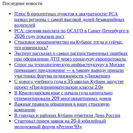
Последние новости
Плюс 6 процентных пунктов к аккуратности: РСА
назвал регионы с самой высокой долей безаварийных
водителей
РСА: средняя выплата по ОСАГО в Санкт-Петербурге в
2026 году показала рост
Страховое мошенничество на Кубани: тогда и сейчас,
что изменилось?
Эксперт рассказал о самых распространенных ошибках
при оформлении ДТП через процедуру европротокола
Спрос на технологическую инфраструктуру в Москве
превышает предложение — к такому выводу пришли
участники форума недвижимости «Движение»
С нового учебного года в 35 школах Кубани запустят
проект «Предпринимательские классы 2.0»
В Краснодарском крае с начала года капитально
отремонтировали 209 многоквартирных домов
Важные правила обращения в вашу страховую
компанию
В городах и районах Кубани отметили День России
Стартовал прием заявок на 20-й юбилейный
молодежный форум «Регион 93»