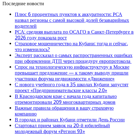
Последние новости
Плюс 6 процентных пунктов к аккуратности: РСА
назвал регионы с самой высокой долей безаварийных
водителей
РСА: средняя выплата по ОСАГО в Санкт-Петербурге в
2026 году показала рост
Страховое мошенничество на Кубани: тогда и сейчас,
что изменилось?
Эксперт рассказал о самых распространенных ошибках
при оформлении ДТП через процедуру европротокола
Спрос на технологическую инфраструктуру в Москве
превышает предложение — к такому выводу пришли
участники форума недвижимости «Движение»
С нового учебного года в 35 школах Кубани запустят
проект «Предпринимательские классы 2.0»
В Краснодарском крае с начала года капитально
отремонтировали 209 многоквартирных домов
Важные правила обращения в вашу страховую
компанию
В городах и районах Кубани отметили День России
Стартовал прием заявок на 20-й юбилейный
молодежный форум «Регион 93»