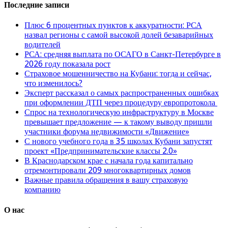
Последние записи
Плюс 6 процентных пунктов к аккуратности: РСА
назвал регионы с самой высокой долей безаварийных
водителей
РСА: средняя выплата по ОСАГО в Санкт-Петербурге в
2026 году показала рост
Страховое мошенничество на Кубани: тогда и сейчас,
что изменилось?
Эксперт рассказал о самых распространенных ошибках
при оформлении ДТП через процедуру европротокола
Спрос на технологическую инфраструктуру в Москве
превышает предложение — к такому выводу пришли
участники форума недвижимости «Движение»
С нового учебного года в 35 школах Кубани запустят
проект «Предпринимательские классы 2.0»
В Краснодарском крае с начала года капитально
отремонтировали 209 многоквартирных домов
Важные правила обращения в вашу страховую
компанию
О нас