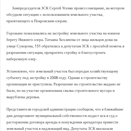
В Краснодарском крае с начала года капитально отремонтировали 209 мног
Зампредседателя ЗСК Сергей Усенко провел совещание, на котором
Важные правила обращения в вашу страховую компанию
обсудили ситуацию с использованием земельного участка,
В городах и районах Кубани отметили День России
прилегающего к Покровским озерам.
Стартовал прием заявок на 20-й юбилейный молодежный форум «Регион 93
Горожане пожаловались на застройку земельного участка на южном
берегу Нижнего озера. Татьяна Хохлачева от лица жильцов дома на
улице Суворова, 151 обратилась к депутатам ЗСК с просьбой помочь в
разрешении ситуации, прекратить стройку и благоустроить
набережную озер.
Установлено, что земельный участок был передан хозяйствующему
субъекту под застройку в 2008 году. Однако к строительству
организация не приступила. Разрешение на строительство выдано не
было, но на участке организована свалка строительного мусора и
вырублены деревья.
Представители городской администрации сообщили, что в ближайшие
дни департамент муниципальной собственности подаст иск в суд о
расторжении договора аренды и понуждении арендатора привести
земельный участок в надлежащий вид. Депутаты ЗСК высказали