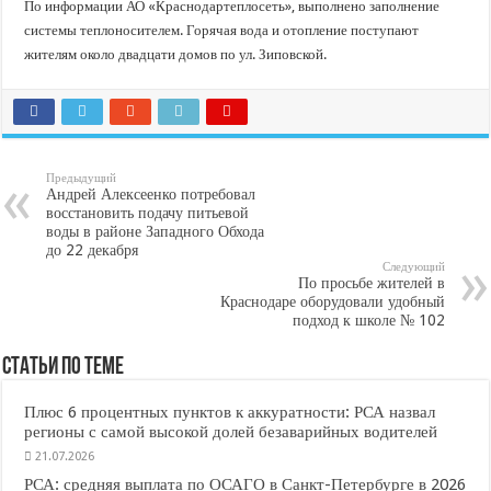
В Краснодарском крае с начала года капитально отремонтировали 209 мног
По информации АО «Краснодартеплосеть», выполнено заполнение
системы теплоносителем. Горячая вода и отопление поступают
Важные правила обращения в вашу страховую компанию
жителям около двадцати домов по ул. Зиповской.
В городах и районах Кубани отметили День России
Стартовал прием заявок на 20-й юбилейный молодежный форум «Регион 93
Предыдущий
Андрей Алексеенко потребовал
восстановить подачу питьевой
воды в районе Западного Обхода
до 22 декабря
Следующий
По просьбе жителей в
Краснодаре оборудовали удобный
подход к школе № 102
Статьи по Теме
Плюс 6 процентных пунктов к аккуратности: РСА назвал
регионы с самой высокой долей безаварийных водителей
21.07.2026
РСА: средняя выплата по ОСАГО в Санкт-Петербурге в 2026