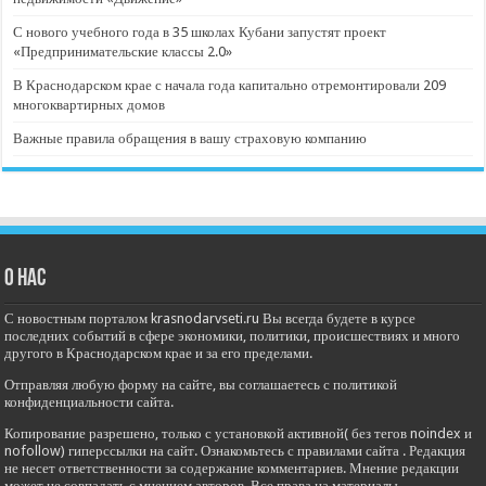
С нового учебного года в 35 школах Кубани запустят проект
«Предпринимательские классы 2.0»
В Краснодарском крае с начала года капитально отремонтировали 209
многоквартирных домов
Важные правила обращения в вашу страховую компанию
О нас
С новостным порталом krasnodarvseti.ru Вы всегда будете в курсе
последних событий в сфере экономики, политики, происшествиях и много
другого в Краснодарском крае и за его пределами.
Отправляя любую форму на сайте, вы соглашаетесь с политикой
конфиденциальности сайта.
Копирование разрешено, только с установкой активной( без тегов noindex и
nofollow) гиперссылки на сайт. Ознакомьтесь с правилами сайта . Редакция
не несет ответственности за содержание комментариев. Мнение редакции
может не совпадать с мнением авторов. Все права на материалы