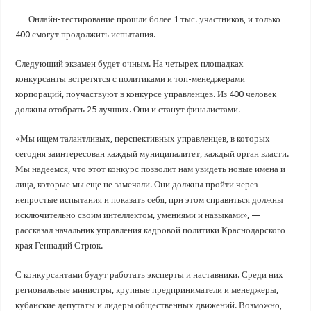
В Краснодарском крае с начала года капитально отремонтировали 209 мног
Онлайн-тестирование прошли более 1 тыс. участников, и только
Важные правила обращения в вашу страховую компанию
400 смогут продолжить испытания.
В городах и районах Кубани отметили День России
Следующий экзамен будет очным. На четырех площадках
Стартовал прием заявок на 20-й юбилейный молодежный форум «Регион 93
конкурсанты встретятся с политиками и топ-менеджерами
корпораций, поучаствуют в конкурсе управленцев. Из 400 человек
должны отобрать 25 лучших. Они и станут финалистами.
«Мы ищем талантливых, перспективных управленцев, в которых
сегодня заинтересован каждый муниципалитет, каждый орган власти.
Мы надеемся, что этот конкурс позволит нам увидеть новые имена и
лица, которые мы еще не замечали. Они должны пройти через
непростые испытания и показать себя, при этом справиться должны
исключительно своим интеллектом, умениями и навыками», —
рассказал начальник управления кадровой политики Краснодарского
края Геннадий Стрюк.
С конкурсантами будут работать эксперты и наставники. Среди них
региональные министры, крупные предприниматели и менеджеры,
кубанские депутаты и лидеры общественных движений. Возможно,