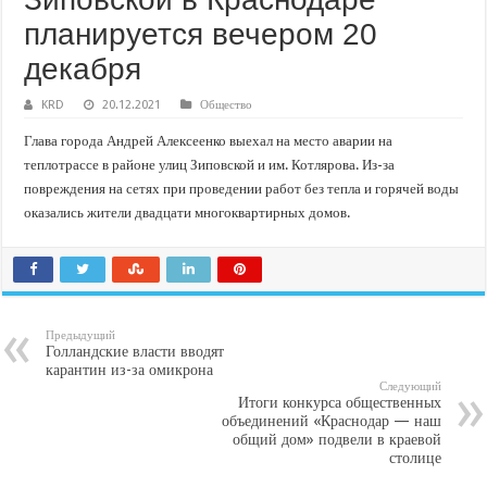
В Краснодарском крае с начала года капитально отремонтировали 209 мног
планируется вечером 20
Важные правила обращения в вашу страховую компанию
декабря
В городах и районах Кубани отметили День России
Стартовал прием заявок на 20-й юбилейный молодежный форум «Регион 93
KRD
20.12.2021
Общество
Глава города Андрей Алексеенко выехал на место аварии на
теплотрассе в районе улиц Зиповской и им. Котлярова. Из-за
повреждения на сетях при проведении работ без тепла и горячей воды
оказались жители двадцати многоквартирных домов.
Предыдущий
Голландские власти вводят
карантин из-за омикрона
Следующий
Итоги конкурса общественных
объединений «Краснодар — наш
общий дом» подвели в краевой
столице