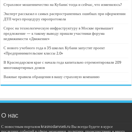
Страховое мошенничество на Кубани: тогда и сейчас, что изменилось?
Эксперт рассказал о самых распространенных ошибках при оформлении
ДТП через процедуру европротокола
Спрос на технологическую инфраструктуру в Москве превышает
предложение — к такому выводу пришли участники форума
недвижимости «Движение»
С нового учебного года в 35 школах Кубани запустят проект
«Предпринимательские классы 2.0»
В Краснодарском крае с начала года капитально отремонтировали 209
многоквартирных домов
Важные правила обращения в вашу страховую компанию
О нас
С новостным порталом krasnodarvseti.ru Вы всегда будете в курсе
последних событий в сфере экономики, политики, происшествиях и много