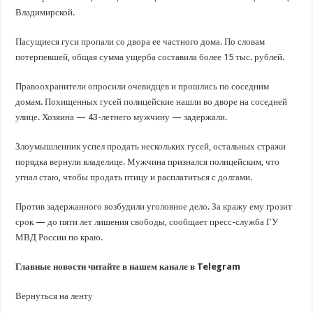
В Краснодарском крае с начала года капитально отремонтировали 209 мног
Владимирской.
Важные правила обращения в вашу страховую компанию
Пасущиеся гуси пропали со двора ее частного дома. По словам
В городах и районах Кубани отметили День России
потерпевшей, общая сумма ущерба составила более 15 тыс. рублей.
Стартовал прием заявок на 20-й юбилейный молодежный форум «Регион 93
Правоохранители опросили очевидцев и прошлись по соседним
домам. Похищенных гусей полицейские нашли во дворе на соседней
улице. Хозяина — 43-летнего мужчину — задержали.
Злоумышленник успел продать нескольких гусей, остальных стражи
порядка вернули владелице. Мужчина признался полицейским, что
угнал стаю, чтобы продать птицу и расплатиться с долгами.
Против задержанного возбудили уголовное дело. За кражу ему грозит
срок — до пяти лет лишения свободы, сообщает пресс-служба ГУ
МВД России по краю.
Главные новости читайте в нашем канале в Telegram
Вернуться на ленту