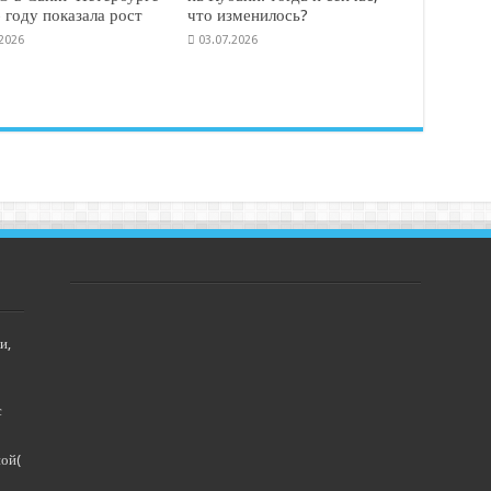
 году показала рост
что изменилось?
.2026
03.07.2026
и,
с
ной(