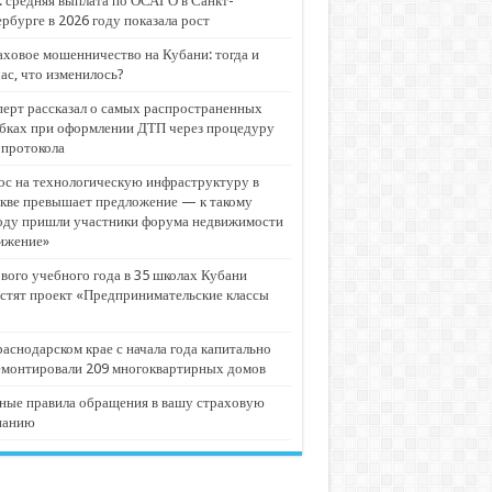
 средняя выплата по ОСАГО в Санкт-
рбурге в 2026 году показала рост
ховое мошенничество на Кубани: тогда и
ас, что изменилось?
ерт рассказал о самых распространенных
бках при оформлении ДТП через процедуру
опротокола
с на технологическую инфраструктуру в
кве превышает предложение — к такому
оду пришли участники форума недвижимости
ижение»
вого учебного года в 35 школах Кубани
стят проект «Предпринимательские классы
аснодарском крае с начала года капитально
емонтировали 209 многоквартирных домов
ные правила обращения в вашу страховую
панию