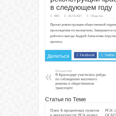
С нового учебного года в 35 школах Кубани запус
в следующем году
В Краснодарском крае с начала года капитально 
KRD
26.10.2021
Общество
Важные правила обращения в вашу страховую ко
Проект реконструкции общественной террито
В городах и районах Кубани отметили День Росси
прохождения госэкспертизы. Завершается о
Стартовал прием заявок на 20-й юбилейный моло
рабочего выезда Андрей Алексеенко поручил
проекта.
Facebook
Twitter
Делиться
Предыдущий
В Краснодаре участились рейды
по соблюдению масочного
режима в общественном
транспорте
Статьи по Теме
Плюс 6 процентных пунктов
РСА: 
к аккуратности: РСА назвал
ОСАГО