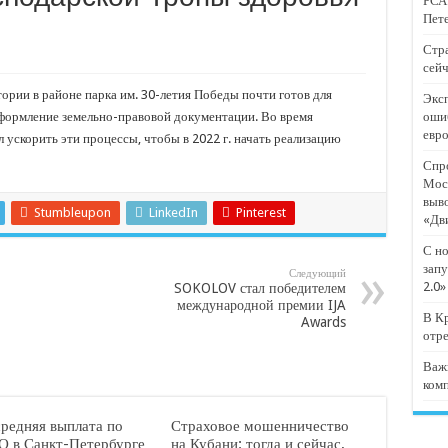
РСА:
тят проект «Предпринимательские классы 2.0»
Пете
отремонтировали 209 многоквартирных домов
Стра
сейч
мпанию
рии в районе парка им. 30-летия Победы почти готов для
Эксп
и
формление земельно-правовой документации. Во время
оши
евр
дежный форум «Регион 93»
 ускорить эти процессы, чтобы в 2022 г. начать реализацию
Спро
Мос
выв
Stumbleupon
LinkedIn
Pinterest
«Дв
С но
запу
Следующий
2.0»
SOKOLOV стал победителем
международной премии IJA
В Кр
Awards
отр
Важ
ком
средняя выплата по
Страховое мошенничество
 в Санкт-Петербурге
на Кубани: тогда и сейчас,