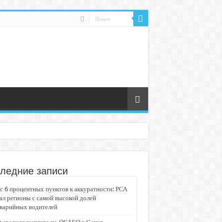
ледние записи
 6 процентных пунктов к аккуратности: РСА
ал регионы с самой высокой долей
аварийных водителей
едвижимости «Движение»