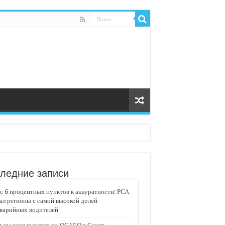
ледние записи
 6 процентных пунктов к аккуратности: РСА
ал регионы с самой высокой долей
аварийных водителей
едвижимости «Движение»