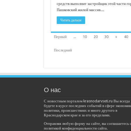
средств выполнит застройщик этой части гор
Пашковский жилой массив....
Читать дальше
Первый
...
10
20
30
«
40
Последний
О нас
С новостным порталом krasnodarvseti.ru Вы всегда
будете в курсе последних событий в сфере экономик
политики, происшествиях и много другого в
Краснодарском крае и за его пределами.
Отправляя любую форму на сайте, вы соглашаетесь 
политикой конфиденциальности сайта.