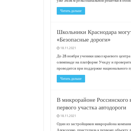
уже 3658 м рельсошпальной решетки в обоих
Читать дальше
Школьники Краснодара могут
«Безопасные дороги»
18.11.2021
До 28 ноября ученики школ краевого центра 
олимпиаде на платформе Учи.ру и проверить
проводится при поддержке национального пр
Читать дальше
В микрорайоне Россинского 
первого участка автодороги
18.11.2021
Один из застройщиков микрорайона компан
Алексеенко, приступила к первому объекту 