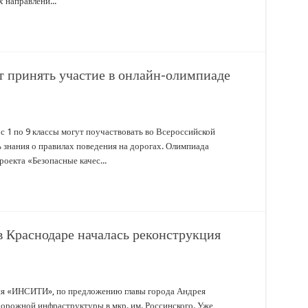
 направлени...
 принять участие в онлайн-олимпиаде
с 1 по 9 классы могут поучаствовать во Всероссийской
 знания о правилах поведения на дорогах. Олимпиада
оекта «Безопасные качес...
в Краснодаре началась реконструкция
ия «ИНСИТИ», по предложению главы города Андрея
дорожной инфраструктуры в мкр. им. Россинского. Уже