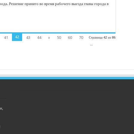
ода. Решение принято во время рабочего выезда главы города в
42
41
43
44
»
50
60
70
Страница 42 из 86
...
и,
с