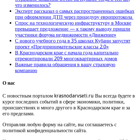
что изменилось?
Эксперт рассказал о самых распространенных ошибках
при оформлении ДТП через процедуру европротокола
Спрос на технологическую инфраструктуру в Москве
превышает предложение — к такому выводу пришли
участники форума недвижимости «Движение»
С нового учебного года в 35 школах Кубани запустят
проект «Предпринимательские классы 2.0»
В Краснодарском крае с начала года капитально
отремонтировали 209 многоквартирных домов
Важные правила обращения в вашу страховую
компанию
О нас
С новостным порталом krasnodarvseti.ru Вы всегда будете в
курсе последних событий в сфере экономики, политики,
происшествиях и много другого в Краснодарском крае и за
его пределами.
Отправляя любую форму на сайте, вы соглашаетесь с
политикой конфиденциальности сайта.