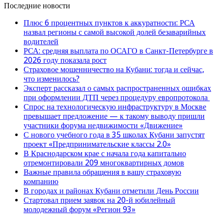
Последние новости
Плюс 6 процентных пунктов к аккуратности: РСА
назвал регионы с самой высокой долей безаварийных
водителей
РСА: средняя выплата по ОСАГО в Санкт-Петербурге в
2026 году показала рост
Страховое мошенничество на Кубани: тогда и сейчас,
что изменилось?
Эксперт рассказал о самых распространенных ошибках
при оформлении ДТП через процедуру европротокола
Спрос на технологическую инфраструктуру в Москве
превышает предложение — к такому выводу пришли
участники форума недвижимости «Движение»
С нового учебного года в 35 школах Кубани запустят
проект «Предпринимательские классы 2.0»
В Краснодарском крае с начала года капитально
отремонтировали 209 многоквартирных домов
Важные правила обращения в вашу страховую
компанию
В городах и районах Кубани отметили День России
Стартовал прием заявок на 20-й юбилейный
молодежный форум «Регион 93»