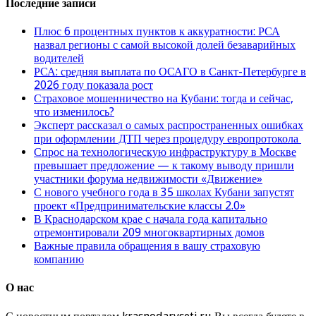
Последние записи
Плюс 6 процентных пунктов к аккуратности: РСА
назвал регионы с самой высокой долей безаварийных
водителей
РСА: средняя выплата по ОСАГО в Санкт-Петербурге в
2026 году показала рост
Страховое мошенничество на Кубани: тогда и сейчас,
что изменилось?
Эксперт рассказал о самых распространенных ошибках
при оформлении ДТП через процедуру европротокола
Спрос на технологическую инфраструктуру в Москве
превышает предложение — к такому выводу пришли
участники форума недвижимости «Движение»
С нового учебного года в 35 школах Кубани запустят
проект «Предпринимательские классы 2.0»
В Краснодарском крае с начала года капитально
отремонтировали 209 многоквартирных домов
Важные правила обращения в вашу страховую
компанию
О нас