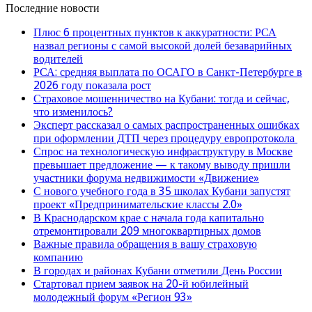
Последние новости
Плюс 6 процентных пунктов к аккуратности: РСА
назвал регионы с самой высокой долей безаварийных
водителей
РСА: средняя выплата по ОСАГО в Санкт-Петербурге в
2026 году показала рост
Страховое мошенничество на Кубани: тогда и сейчас,
что изменилось?
Эксперт рассказал о самых распространенных ошибках
при оформлении ДТП через процедуру европротокола
Спрос на технологическую инфраструктуру в Москве
превышает предложение — к такому выводу пришли
участники форума недвижимости «Движение»
С нового учебного года в 35 школах Кубани запустят
проект «Предпринимательские классы 2.0»
В Краснодарском крае с начала года капитально
отремонтировали 209 многоквартирных домов
Важные правила обращения в вашу страховую
компанию
В городах и районах Кубани отметили День России
Стартовал прием заявок на 20-й юбилейный
молодежный форум «Регион 93»