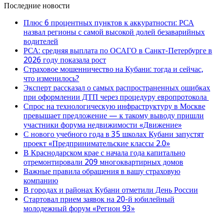
Последние новости
Плюс 6 процентных пунктов к аккуратности: РСА
назвал регионы с самой высокой долей безаварийных
водителей
РСА: средняя выплата по ОСАГО в Санкт-Петербурге в
2026 году показала рост
Страховое мошенничество на Кубани: тогда и сейчас,
что изменилось?
Эксперт рассказал о самых распространенных ошибках
при оформлении ДТП через процедуру европротокола
Спрос на технологическую инфраструктуру в Москве
превышает предложение — к такому выводу пришли
участники форума недвижимости «Движение»
С нового учебного года в 35 школах Кубани запустят
проект «Предпринимательские классы 2.0»
В Краснодарском крае с начала года капитально
отремонтировали 209 многоквартирных домов
Важные правила обращения в вашу страховую
компанию
В городах и районах Кубани отметили День России
Стартовал прием заявок на 20-й юбилейный
молодежный форум «Регион 93»