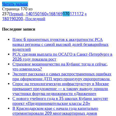
Читать дальше
Страница 170 из
237
Первый
...
140
150
160
«
168
169
170
171
172
»
180
190
200
...
Последний
Последние записи
Плюс 6 процентных пунктов к аккуратности: РСА
назвал регионы с самой высокой долей безаварийных
водителей
РСА: средняя выплата по ОСАГО в Санкт-Петербурге в
2026 году показала рост
Страховое мошенничество на Кубани: тогда и сейчас,
что изменилось?
Эксперт рассказал о самых распространенных ошибках
при оформлении ДТП через процедуру европротокола
Спрос на технологическую инфраструктуру в Москве
превышает предложение — к такому выводу пришли
участники форума недвижимости «Движение»
С нового учебного года в 35 школах Кубани запустят
проект «Предпринимательские классы 2.0»
В Краснодарском крае с начала года капитально
отремонтировали 209 многоквартирных домов