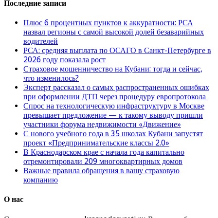
Последние записи
Плюс 6 процентных пунктов к аккуратности: РСА
назвал регионы с самой высокой долей безаварийных
водителей
РСА: средняя выплата по ОСАГО в Санкт-Петербурге в
2026 году показала рост
Страховое мошенничество на Кубани: тогда и сейчас,
что изменилось?
Эксперт рассказал о самых распространенных ошибках
при оформлении ДТП через процедуру европротокола
Спрос на технологическую инфраструктуру в Москве
превышает предложение — к такому выводу пришли
участники форума недвижимости «Движение»
С нового учебного года в 35 школах Кубани запустят
проект «Предпринимательские классы 2.0»
В Краснодарском крае с начала года капитально
отремонтировали 209 многоквартирных домов
Важные правила обращения в вашу страховую
компанию
О нас