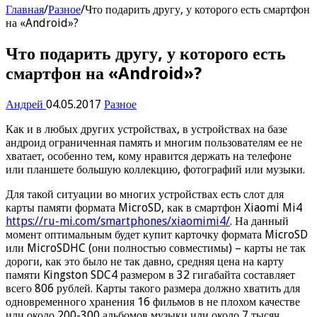
Главная
/
Разное
/
Что подарить другу, у которого есть смартфон
на «Android»?
Что подарить другу, у которого есть
смартфон на «Android»?
Андрей
04.05.2017
Разное
Как и в любых других устройствах, в устройствах на базе
андроид ограниченная память и многим пользователям ее не
хватает, особенно тем, кому нравится держать на телефоне
или планшете большую коллекцию, фотографий или музыки.
Для такой ситуации во многих устройствах есть слот для
карты памяти формата MicroSD, как в смартфон Xiaomi Mi4
https://ru-mi.com/smartphones/xiaomimi4/
. На данный
момент оптимальным будет купит карточку формата MicroSD
или MicroSDHC (они полностью совместимы) – карты не так
дороги, как это было не так давно, средняя цена на карту
памяти Kingston SDC4 размером в 32 гигабайта составляет
всего 806 рублей. Карты такого размера должно хватить для
одновременного хранения 16 фильмов в не плохом качестве
или около 200-300 альбомов музыки или около 7 тысяч