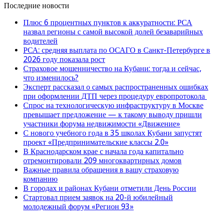
Последние новости
Плюс 6 процентных пунктов к аккуратности: РСА
назвал регионы с самой высокой долей безаварийных
водителей
РСА: средняя выплата по ОСАГО в Санкт-Петербурге в
2026 году показала рост
Страховое мошенничество на Кубани: тогда и сейчас,
что изменилось?
Эксперт рассказал о самых распространенных ошибках
при оформлении ДТП через процедуру европротокола
Спрос на технологическую инфраструктуру в Москве
превышает предложение — к такому выводу пришли
участники форума недвижимости «Движение»
С нового учебного года в 35 школах Кубани запустят
проект «Предпринимательские классы 2.0»
В Краснодарском крае с начала года капитально
отремонтировали 209 многоквартирных домов
Важные правила обращения в вашу страховую
компанию
В городах и районах Кубани отметили День России
Стартовал прием заявок на 20-й юбилейный
молодежный форум «Регион 93»