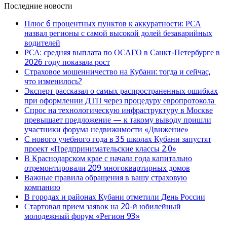
Последние новости
Плюс 6 процентных пунктов к аккуратности: РСА
назвал регионы с самой высокой долей безаварийных
водителей
РСА: средняя выплата по ОСАГО в Санкт-Петербурге в
2026 году показала рост
Страховое мошенничество на Кубани: тогда и сейчас,
что изменилось?
Эксперт рассказал о самых распространенных ошибках
при оформлении ДТП через процедуру европротокола
Спрос на технологическую инфраструктуру в Москве
превышает предложение — к такому выводу пришли
участники форума недвижимости «Движение»
С нового учебного года в 35 школах Кубани запустят
проект «Предпринимательские классы 2.0»
В Краснодарском крае с начала года капитально
отремонтировали 209 многоквартирных домов
Важные правила обращения в вашу страховую
компанию
В городах и районах Кубани отметили День России
Стартовал прием заявок на 20-й юбилейный
молодежный форум «Регион 93»