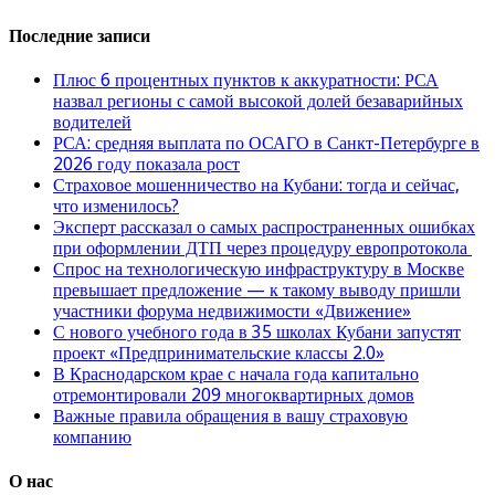
Последние записи
Плюс 6 процентных пунктов к аккуратности: РСА
назвал регионы с самой высокой долей безаварийных
водителей
РСА: средняя выплата по ОСАГО в Санкт-Петербурге в
2026 году показала рост
Страховое мошенничество на Кубани: тогда и сейчас,
что изменилось?
Эксперт рассказал о самых распространенных ошибках
при оформлении ДТП через процедуру европротокола
Спрос на технологическую инфраструктуру в Москве
превышает предложение — к такому выводу пришли
участники форума недвижимости «Движение»
С нового учебного года в 35 школах Кубани запустят
проект «Предпринимательские классы 2.0»
В Краснодарском крае с начала года капитально
отремонтировали 209 многоквартирных домов
Важные правила обращения в вашу страховую
компанию
О нас