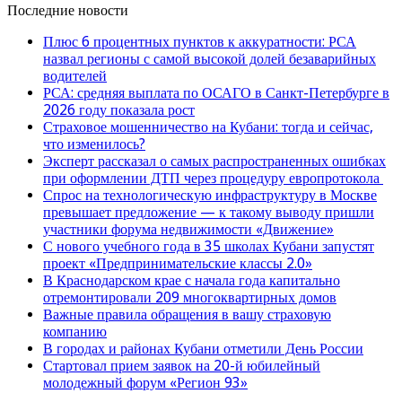
Последние новости
Плюс 6 процентных пунктов к аккуратности: РСА
назвал регионы с самой высокой долей безаварийных
водителей
РСА: средняя выплата по ОСАГО в Санкт-Петербурге в
2026 году показала рост
Страховое мошенничество на Кубани: тогда и сейчас,
что изменилось?
Эксперт рассказал о самых распространенных ошибках
при оформлении ДТП через процедуру европротокола
Спрос на технологическую инфраструктуру в Москве
превышает предложение — к такому выводу пришли
участники форума недвижимости «Движение»
С нового учебного года в 35 школах Кубани запустят
проект «Предпринимательские классы 2.0»
В Краснодарском крае с начала года капитально
отремонтировали 209 многоквартирных домов
Важные правила обращения в вашу страховую
компанию
В городах и районах Кубани отметили День России
Стартовал прием заявок на 20-й юбилейный
молодежный форум «Регион 93»