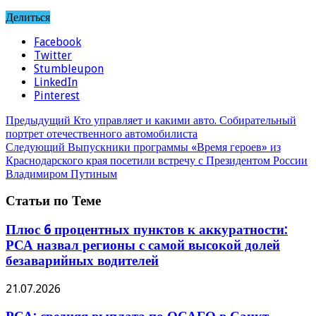
Делиться
Facebook
Twitter
Stumbleupon
LinkedIn
Pinterest
Предыдущий
Кто управляет и какими авто. Собирательный
портрет отечественного автомобилиста
Следующий
Выпускники программы «Время героев» из
Краснодарского края посетили встречу с Президентом России
Владимиром Путиным
Статьи по Теме
Плюс 6 процентных пунктов к аккуратности:
РСА назвал регионы с самой высокой долей
безаварийных водителей
21.07.2026