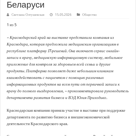
В Краснодарском крае с начала года капитально отремонтировали 209 мног
Беларуси
Важные правила обращения в вашу страховую компанию
Светлана Олтушевская
15.05.2026
Общество
В городах и районах Кубани отметили День России
1 из 5
Стартовал прием заявок на 20-й юбилейный молодежный форум «Регион 93
– Краснодарский край на выставке представила компания из
Краснодара, которая предложила медицинским организациям в
республике платформу IT-решений. Она включает сервис онлайн-
записи к врачу, медицинскую информационную систему, мобильное
приложение для контроля за здоровьем всей семьи и другие
продукты. Платформа позволяет даже небольшим клиникам
взаимодействовать с пациентом с помощью различных
информационных продуктов на всем пути от первичной записи к
врачу до полного выздоровления, – прокомментировала руководитель
департамента развития бизнеса и ВЭД Юлия Приходько.
Краснодарская компания приняла участие в выставке при поддержке
департамента по развитию бизнеса и внешнеэкономической
деятельности Краснодарского края.