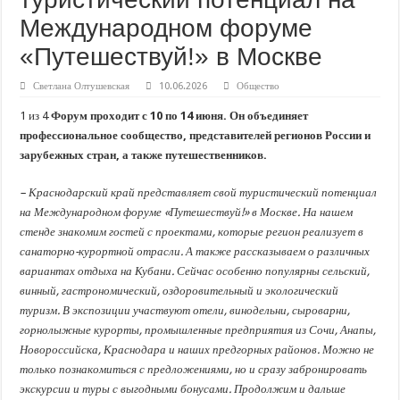
В Краснодарском крае с начала года капитально отремонтировали 209 мног
Международном форуме
Важные правила обращения в вашу страховую компанию
«Путешествуй!» в Москве
В городах и районах Кубани отметили День России
Стартовал прием заявок на 20-й юбилейный молодежный форум «Регион 93
Светлана Олтушевская
10.06.2026
Общество
1 из 4
Форум проходит с 10 по 14 июня. Он объединяет
профессиональное сообщество, представителей регионов России и
зарубежных стран, а также путешественников.
– Краснодарский край представляет свой туристический потенциал
на Международном форуме «Путешествуй!» в Москве. На нашем
стенде знакомим гостей с проектами, которые регион реализует в
санаторно-курортной отрасли. А также рассказываем о различных
вариантах отдыха на Кубани. Сейчас особенно популярны сельский,
винный, гастрономический, оздоровительный и экологический
туризм. В экспозиции участвуют отели, винодельни, сыроварни,
горнолыжные курорты, промышленные предприятия из Сочи, Анапы,
Новороссийска, Краснодара и наших предгорных районов. Можно не
только познакомиться с предложениями, но и сразу забронировать
экскурсии и туры с выгодными бонусами. Продолжим и дальше