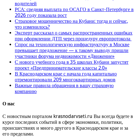
водителей
РСА: средняя выплата по ОСАГО в Санкт-Петербурге в
2026 году показала рост
Страховое мошенничество на Кубани: тогда и сейчас,
что изменилось?
Эксперт рассказал о самых распространенных ошибках
при оформлении ДТП через процедуру европротокола
Спрос на технологическую инфраструктуру в Москве
превышает предложение — к такому выводу пришли
участники форума недвижимости «Движение»
С нового учебного года в 35 школах Кубани запустят
проект «Предпринимательские классы 2.0»
В Краснодарском крае с начала года капитально
отремонтировали 209 многоквартирных домов
Важные правила обращения в вашу страховую
компанию
О нас
С новостным порталом krasnodarvseti.ru Вы всегда будете в
курсе последних событий в сфере экономики, политики,
происшествиях и много другого в Краснодарском крае и за
его пределами.