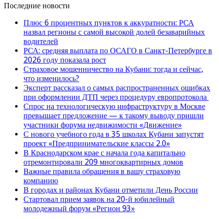
Последние новости
Плюс 6 процентных пунктов к аккуратности: РСА
назвал регионы с самой высокой долей безаварийных
водителей
РСА: средняя выплата по ОСАГО в Санкт-Петербурге в
2026 году показала рост
Страховое мошенничество на Кубани: тогда и сейчас,
что изменилось?
Эксперт рассказал о самых распространенных ошибках
при оформлении ДТП через процедуру европротокола
Спрос на технологическую инфраструктуру в Москве
превышает предложение — к такому выводу пришли
участники форума недвижимости «Движение»
С нового учебного года в 35 школах Кубани запустят
проект «Предпринимательские классы 2.0»
В Краснодарском крае с начала года капитально
отремонтировали 209 многоквартирных домов
Важные правила обращения в вашу страховую
компанию
В городах и районах Кубани отметили День России
Стартовал прием заявок на 20-й юбилейный
молодежный форум «Регион 93»