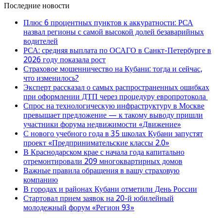
Последние новости
Плюс 6 процентных пунктов к аккуратности: РСА
назвал регионы с самой высокой долей безаварийных
водителей
РСА: средняя выплата по ОСАГО в Санкт-Петербурге в
2026 году показала рост
Страховое мошенничество на Кубани: тогда и сейчас,
что изменилось?
Эксперт рассказал о самых распространенных ошибках
при оформлении ДТП через процедуру европротокола
Спрос на технологическую инфраструктуру в Москве
превышает предложение — к такому выводу пришли
участники форума недвижимости «Движение»
С нового учебного года в 35 школах Кубани запустят
проект «Предпринимательские классы 2.0»
В Краснодарском крае с начала года капитально
отремонтировали 209 многоквартирных домов
Важные правила обращения в вашу страховую
компанию
В городах и районах Кубани отметили День России
Стартовал прием заявок на 20-й юбилейный
молодежный форум «Регион 93»