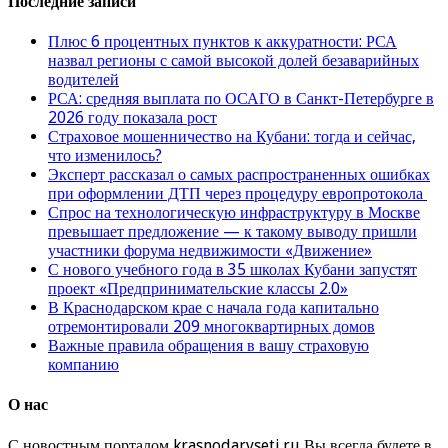
Последние записи
Плюс 6 процентных пунктов к аккуратности: РСА
назвал регионы с самой высокой долей безаварийных
водителей
РСА: средняя выплата по ОСАГО в Санкт-Петербурге в
2026 году показала рост
Страховое мошенничество на Кубани: тогда и сейчас,
что изменилось?
Эксперт рассказал о самых распространенных ошибках
при оформлении ДТП через процедуру европротокола
Спрос на технологическую инфраструктуру в Москве
превышает предложение — к такому выводу пришли
участники форума недвижимости «Движение»
С нового учебного года в 35 школах Кубани запустят
проект «Предпринимательские классы 2.0»
В Краснодарском крае с начала года капитально
отремонтировали 209 многоквартирных домов
Важные правила обращения в вашу страховую
компанию
О нас
С новостным порталом krasnodarvseti.ru Вы всегда будете в