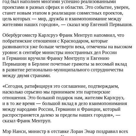
год был наполнен многими успешно реализованными
проектами в разных сферах и областях. Это событие, уверен,
станет новым этапом в реализации совместных проектов,
цель которых — мир, дружба и взаимопонимание между
жителями наших городов», — сказал мэр Евгений Первышов.
Обербургомистр Карлсруэ Франк Ментруп напомнил, что
побратимские отношения с Краснодаром, которые
развиваются уже больше четверти века, отмечены на высоком
уровне: в сентябре министры иностранных дел России
и Германии вручили Франку Ментрупу и Евгению
Первышову в Берлине почетные грамоты за весомый вклад
в развитие регионально-муниципального сотрудничества
между двумя странами.
«Сегодня, ратифицируя это соглашение, подтверждаем,
насколько серьезно мы принимаем эти партнерские
отношения. Это большой подарок нам, жителям Карлсруэ,
и в то же время — большой вклад в дело взаимопонимания
между народами России, Германии и Франции, который
распространяется далеко за пределы наших городов», —
сказал Франк Ментруп.
Мэр Нанси, министр в отставке Лоран Энар поздравил всех