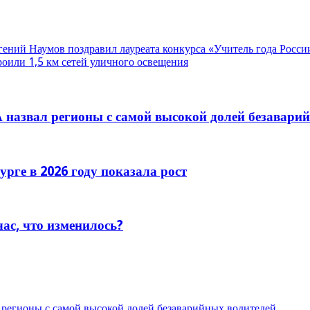
ний Наумов поздравил лауреата конкурса «Учитель года Росси
оили 1,5 км сетей уличного освещения
 назвал регионы с самой высокой долей безавари
рге в 2026 году показала рост
час, что изменилось?
 регионы с самой высокой долей безаварийных водителей