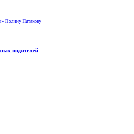
и» Полину Пятакову
йных водителей