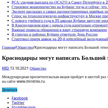
РСА: средняя выплата по ОСАГО в Санкт-Петербурге в 2
Страховое мошенничество на Кубани: тогда и сейчас, что
Эксперт рассказал о самых распространенных ошибках 
Спрос на технологическую инфраструктуру в Москве п
С нового учебного года в 35 школах Кубани запустят пр
В Краснодарском крае с начала года капитально отремо
Важные правила обращения в вашу страховую компанию
В городах и районах Кубани отметили День России
Стартовал прием заявок на 20-й юбилейный молодежный
Главная
/
Общество
/
Краснодарцы могут написать Большой этно
Краснодарцы могут написать Большой 
KRD
13.10.2021
Общество
Международная просветительская акция пройдет в шестой раз.
на сайте www.miretno.ru.
Делиться
Facebook
Twitter
Stumbleupon