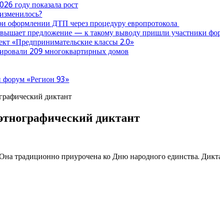
026 году показала рост
 изменилось?
при оформлении ДТП через процедуру европротокола
ревышает предложение — к такому выводу пришли участники ф
оект «Предпринимательские классы 2.0»
нтировали 209 многоквартирных домов
 форум «Регион 93»
графический диктант
этнографический диктант
 Она традиционно приурочена ко Дню народного единства. Дикта