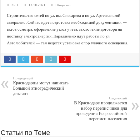
В Краснодарском крае с начала года капитально отремонтировали 209 мног
KRD
13.10.2021
Общество
Важные правила обращения в вашу страховую компанию
Строительство сетей по ул. им. Снесарева и по ул. Артезианской
В городах и районах Кубани отметили День России
завершено. Сейчас идет подготовка необходимой документации —
актов осмотра, оформление узлов учета, заключение договора на
Стартовал прием заявок на 20-й юбилейный молодежный форум «Регион 93
поставку электроэнергии. Параллельно идут работы по ул.
Автолюбителей — там ведется установка опор уличного освещения.
Предыдущий
Краснодарцы могут написать
Большой этнографический
диктант
Следующий
В Краснодаре продолжается
набор переписчиков для
проведения Всероссийской
переписи населения
Статьи по Теме