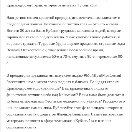
В Краснодарском крае с начала года капитально отремонтировали 209 мног
Краснодарского края, которое отмечается 13 сентября.
Важные правила обращения в вашу страховую компанию
Наш регион славен красотой природы, исключительным климатом и
В городах и районах Кубани отметили День России
плодородной почвой. Но главное богатство края — это его жители.
Стартовал прием заявок на 20-й юбилейный молодежный форум «Регион 93
Все эти 80 лет на благо Кубани трудились миллионы людей, которые
горячо любят свою родную землю. У нас умеют отлично работать и
хорошо отдыхать. Трудовые будни и яркие праздники, страшные годы
Великой Отечественной, тяжелейшее послевоенное время,
наполненные энтузиазмом 60-е и 70-е, смутные 80-е и тревожные 90-
е.
В преддверии праздника мы запускаем акцию #МойКрайМояСемья!
Расскажите нам о жизни своих родных и близких. Ваш дядя строил
Краснодарское водохранилище? Ваш прадедушка очищал от
фашистских летчиков небо над Крымском? Ваша мама была делегатом
Кубани на московском Фестивале молодежи и студентов? Расскажите о
них, покажите нам их лица. Публикуйте свои фото и видео-истории в
социальных сетях с хэштегом #мойкраймоясемья. Самые интересные
материалы появятся в эфире телеканала «Кубань 24» и в наших
социальных сетях.