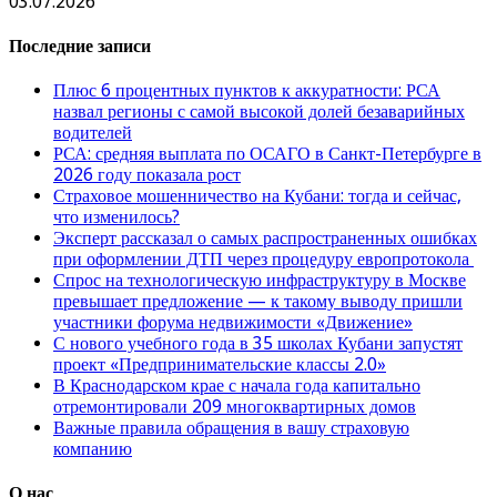
03.07.2026
Последние записи
Плюс 6 процентных пунктов к аккуратности: РСА
назвал регионы с самой высокой долей безаварийных
водителей
РСА: средняя выплата по ОСАГО в Санкт-Петербурге в
2026 году показала рост
Страховое мошенничество на Кубани: тогда и сейчас,
что изменилось?
Эксперт рассказал о самых распространенных ошибках
при оформлении ДТП через процедуру европротокола
Спрос на технологическую инфраструктуру в Москве
превышает предложение — к такому выводу пришли
участники форума недвижимости «Движение»
С нового учебного года в 35 школах Кубани запустят
проект «Предпринимательские классы 2.0»
В Краснодарском крае с начала года капитально
отремонтировали 209 многоквартирных домов
Важные правила обращения в вашу страховую
компанию
О нас