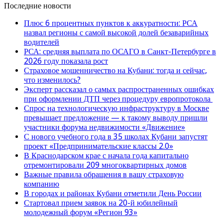
Последние новости
Плюс 6 процентных пунктов к аккуратности: РСА
назвал регионы с самой высокой долей безаварийных
водителей
РСА: средняя выплата по ОСАГО в Санкт-Петербурге в
2026 году показала рост
Страховое мошенничество на Кубани: тогда и сейчас,
что изменилось?
Эксперт рассказал о самых распространенных ошибках
при оформлении ДТП через процедуру европротокола
Спрос на технологическую инфраструктуру в Москве
превышает предложение — к такому выводу пришли
участники форума недвижимости «Движение»
С нового учебного года в 35 школах Кубани запустят
проект «Предпринимательские классы 2.0»
В Краснодарском крае с начала года капитально
отремонтировали 209 многоквартирных домов
Важные правила обращения в вашу страховую
компанию
В городах и районах Кубани отметили День России
Стартовал прием заявок на 20-й юбилейный
молодежный форум «Регион 93»