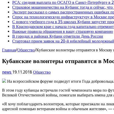
РСА: средняя выплата по ОСАГО в Санкт-Петербурге в 2
Страховое мошенничество на Кубани: тогда и сейчас, что
Эксперт рассказал о самых распространенных ошибках 
Спрос на технологическую инфраструктуру в Москве п
С нового учебного года в 35 школах Кубани запустят пр
В Краснодарском крае с начала года капитально отремо
Важные правила обращения в вашу страховую компанию
В городах и районах Кубани отметили День России
Стартовал прием заявок на 20-й юбилейный молодежный
Главная
/
Общество
/
Кубанские волонтеры отправятся в Москву 
Кубанские волонтеры отправятся в Мос
news
19.11.2018
Общество
На всероссийском форуме подведут итоги Года добровольца.
В этом году кубанцы встречали гостей чемпионата мира по фут
Великой Отечественной войны, помогали выбирать имена для а
«Я хочу поблагодарить волонтеров, которые приезжали на лик
адресной помощью ветеранам войны и обычным жителям», — от