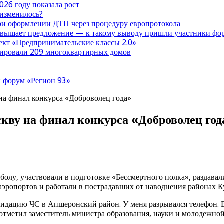
026 году показала рост
 изменилось?
при оформлении ДТП через процедуру европротокола
ревышает предложение — к такому выводу пришли участники ф
оект «Предпринимательские классы 2.0»
нтировали 209 многоквартирных домов
 форум «Регион 93»
на финал конкурса «Доброволец года»
кву на финал конкурса «Доброволец год
болу, участвовали в подготовке «Бессмертного полка», раздава
эропортов и работали в пострадавших от наводнения районах К
видацию ЧС в Апшеронский район. У меня разрывался телефон. В
метил заместитель министра образования, науки и молодежной