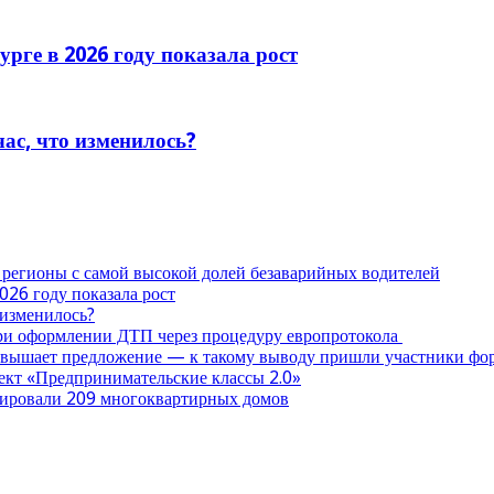
рге в 2026 году показала рост
час, что изменилось?
 регионы с самой высокой долей безаварийных водителей
026 году показала рост
 изменилось?
при оформлении ДТП через процедуру европротокола
ревышает предложение — к такому выводу пришли участники ф
оект «Предпринимательские классы 2.0»
нтировали 209 многоквартирных домов