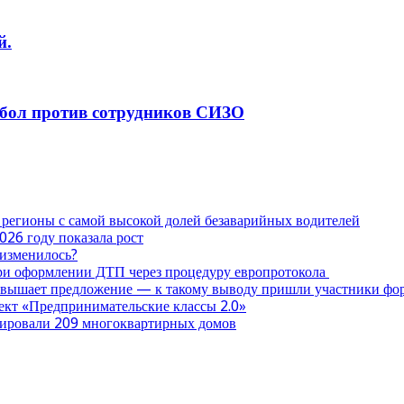
й.
тбол против сотрудников СИЗО
 регионы с самой высокой долей безаварийных водителей
026 году показала рост
 изменилось?
при оформлении ДТП через процедуру европротокола
ревышает предложение — к такому выводу пришли участники ф
оект «Предпринимательские классы 2.0»
нтировали 209 многоквартирных домов