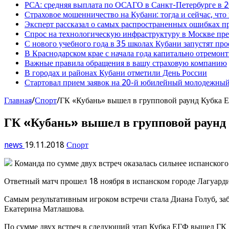
РСА: средняя выплата по ОСАГО в Санкт-Петербурге в 2
Страховое мошенничество на Кубани: тогда и сейчас, что
Эксперт рассказал о самых распространенных ошибках 
Спрос на технологическую инфраструктуру в Москве п
С нового учебного года в 35 школах Кубани запустят пр
В Краснодарском крае с начала года капитально отремо
Важные правила обращения в вашу страховую компанию
В городах и районах Кубани отметили День России
Стартовал прием заявок на 20-й юбилейный молодежный
Главная
/
Спорт
/
ГК «Кубань» вышел в групповой раунд Кубка 
ГК «Кубань» вышел в групповой раунд
news
19.11.2018
Спорт
Команда по сумме двух встреч оказалась сильнее испанског
Ответный матч прошел 18 ноября в испанском городе Лагуардия
Самым результативным игроком встречи стала Диана Голуб, заб
Екатерина Матлашова.
По сумме двух встреч в следующий этап Кубка ЕГФ вышел ГК 