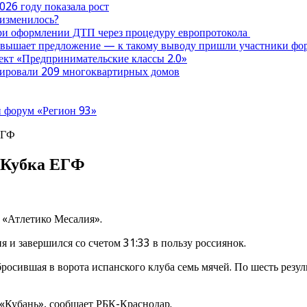
026 году показала рост
 изменилось?
при оформлении ДТП через процедуру европротокола
ревышает предложение — к такому выводу пришли участники ф
оект «Предпринимательские классы 2.0»
нтировали 209 многоквартирных домов
 форум «Регион 93»
ЕГФ
 Кубка ЕГФ
о «Атлетико Месалия».
 и завершился со счетом 31:33 в пользу россиянок.
росившая в ворота испанского клуба семь мячей. По шесть резул
«Кубань», сообщает РБК-Краснодар.