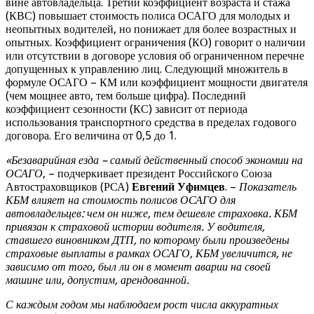
вине автовладельца. Третий коэффициент возраста и стажа
(КВС) повышает стоимость полиса ОСАГО для молодых и
неопытных водителей, но понижает для более возрастных и
опытных. Коэффициент ограничения (КО) говорит о наличии
или отсутствии в договоре условия об ограниченном перечне
допущенных к управлению лиц. Следующий множитель в
формуле ОСАГО – КМ или коэффициент мощности двигателя
(чем мощнее авто, тем больше цифра). Последний
коэффициент сезонности (КС) зависит от периода
использования транспортного средства в пределах годового
договора. Его величина от 0,5 до 1.
«Безаварийная езда – самый действенный способ экономии на
ОСАГО
, – подчеркивает президент Российского Союза
Автостраховщиков (РСА)
Евгений Уфимцев
. –
Показатель
КБМ влияет на стоимость полисов ОСАГО для
автовладельцев: чем он ниже, тем дешевле страховка. КБМ
привязан к страховой истории водителя. У водителя,
ставшего виновником ДТП, по которому были произведены
страховые выплаты в рамках ОСАГО, КБМ увеличится, не
зависимо от того, был ли он в момент аварии на своей
машине или, допустим, арендованной.
С каждым годом мы наблюдаем рост числа аккуратных