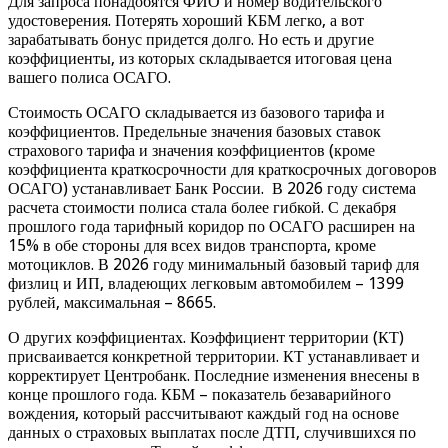
Для запроса понадобятся ФИО и номер водительского
удостоверения. Потерять хороший КБМ легко, а вот
зарабатывать бонус придется долго. Но есть и другие
коэффициенты, из которых складывается итоговая цена
вашего полиса ОСАГО.
Стоимость ОСАГО складывается из базового тарифа и
коэффициентов. Предельные значения базовых ставок
страхового тарифа и значения коэффициентов (кроме
коэффициента краткосрочности для краткосрочных договоров
ОСАГО) устанавливает Банк России. В 2026 году система
расчета стоимости полиса стала более гибкой. С декабря
прошлого года тарифный коридор по ОСАГО расширен на
15% в обе стороны для всех видов транспорта, кроме
мотоциклов. В 2026 году минимальный базовый тариф для
физлиц и ИП, владеющих легковым автомобилем – 1399
рублей, максимальная – 8665.
О других коэффициентах. Коэффициент территории (КТ)
присваивается конкретной территории. КТ устанавливает и
корректирует Центробанк. Последние изменения внесены в
конце прошлого года. КБМ – показатель безаварийного
вождения, который рассчитывают каждый год на основе
данных о страховых выплатах после ДТП, случившихся по