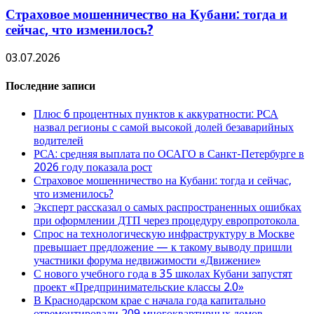
Страховое мошенничество на Кубани: тогда и
сейчас, что изменилось?
03.07.2026
Последние записи
Плюс 6 процентных пунктов к аккуратности: РСА
назвал регионы с самой высокой долей безаварийных
водителей
РСА: средняя выплата по ОСАГО в Санкт-Петербурге в
2026 году показала рост
Страховое мошенничество на Кубани: тогда и сейчас,
что изменилось?
Эксперт рассказал о самых распространенных ошибках
при оформлении ДТП через процедуру европротокола
Спрос на технологическую инфраструктуру в Москве
превышает предложение — к такому выводу пришли
участники форума недвижимости «Движение»
С нового учебного года в 35 школах Кубани запустят
проект «Предпринимательские классы 2.0»
В Краснодарском крае с начала года капитально
отремонтировали 209 многоквартирных домов