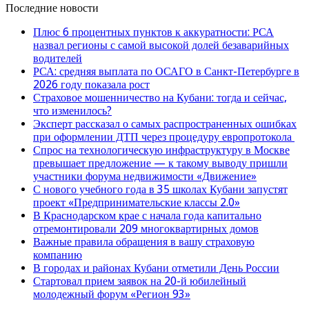
Последние новости
Плюс 6 процентных пунктов к аккуратности: РСА
назвал регионы с самой высокой долей безаварийных
водителей
РСА: средняя выплата по ОСАГО в Санкт-Петербурге в
2026 году показала рост
Страховое мошенничество на Кубани: тогда и сейчас,
что изменилось?
Эксперт рассказал о самых распространенных ошибках
при оформлении ДТП через процедуру европротокола
Спрос на технологическую инфраструктуру в Москве
превышает предложение — к такому выводу пришли
участники форума недвижимости «Движение»
С нового учебного года в 35 школах Кубани запустят
проект «Предпринимательские классы 2.0»
В Краснодарском крае с начала года капитально
отремонтировали 209 многоквартирных домов
Важные правила обращения в вашу страховую
компанию
В городах и районах Кубани отметили День России
Стартовал прием заявок на 20-й юбилейный
молодежный форум «Регион 93»