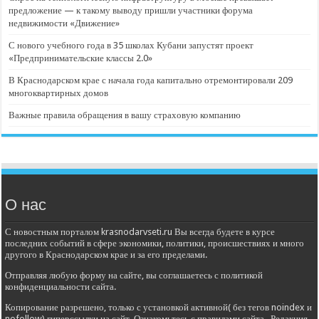
предложение — к такому выводу пришли участники форума
недвижимости «Движение»
С нового учебного года в 35 школах Кубани запустят проект
«Предпринимательские классы 2.0»
В Краснодарском крае с начала года капитально отремонтировали 209
многоквартирных домов
Важные правила обращения в вашу страховую компанию
О нас
С новостным порталом krasnodarvseti.ru Вы всегда будете в курсе
последних событий в сфере экономики, политики, происшествиях и много
другого в Краснодарском крае и за его пределами.
Отправляя любую форму на сайте, вы соглашаетесь с политикой
конфиденциальности сайта.
Копирование разрешено, только с установкой активной( без тегов noindex и
nofollow) гиперссылки на сайт. Ознакомьтесь с правилами сайта . Редакция