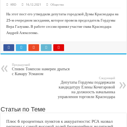
В Краснодарском крае с начала года капитально отремонтировали 209 мног
KRD
16.12.2021
Общество
Важные правила обращения в вашу страховую компанию
На этот пост его утвердили депутаты городской Думы Краснодара на
В городах и районах Кубани отметили День России
25-м очередном заседании, которое провела председатель Гордумы
Вера Галушко. В работе сессии принял участие глава Краснодара
Стартовал прием заявок на 20-й юбилейный молодежный форум «Регион 93
Андрей Алексеенко.
Предыдущий
Стивен Томпсон намерен драться
с Камару Усманом
Следующий
Депутаты Гордумы поддержали
кандидатуру Елены Кочегаровой
на должность начальника
управления торговли Краснодара
Статьи по Теме
Плюс 6 процентных пунктов к аккуратности: РСА назвал
регионы с самой высокой долей безаварийных водителей