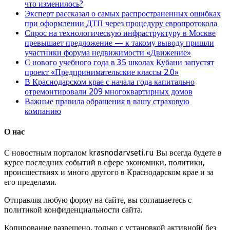
что изменилось?
Эксперт рассказал о самых распространенных ошибках
при оформлении ДТП через процедуру европротокола
Спрос на технологическую инфраструктуру в Москве
превышает предложение — к такому выводу пришли
участники форума недвижимости «Движение»
С нового учебного года в 35 школах Кубани запустят
проект «Предпринимательские классы 2.0»
В Краснодарском крае с начала года капитально
отремонтировали 209 многоквартирных домов
Важные правила обращения в вашу страховую
компанию
О нас
С новостным порталом krasnodarvseti.ru Вы всегда будете в
курсе последних событий в сфере экономики, политики,
происшествиях и много другого в Краснодарском крае и за
его пределами.
Отправляя любую форму на сайте, вы соглашаетесь с
политикой конфиденциальности сайта.
Копирование разрешено, только с установкой активной( без