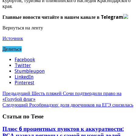
курортов, туризма и олимпийского наследия Краснодарского
края.
Главные новости читайте в нашем канале в Telegram
Вернуться на ленту
Источник
Делиться
Facebook
Twitter
Stumbleupon
LinkedIn
Pinterest
Предыдущий
Шесть пляжей Сочи подтвердили право на
«Голубой флаг»
Следующий
Рособрнадзор: доля двоечников на ЕГЭ снизилась
Статьи по Теме
Плюс 6 процентных пунктов к аккуратности:
РСА назвал регионы с самой высокой долей