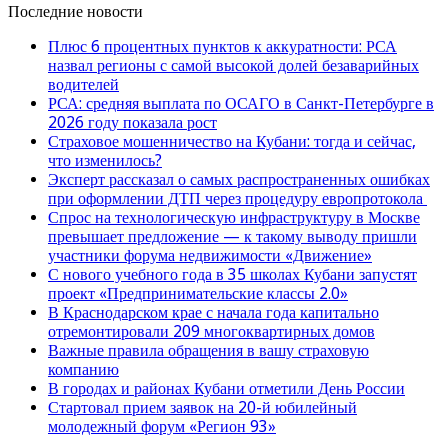
Последние новости
Плюс 6 процентных пунктов к аккуратности: РСА
назвал регионы с самой высокой долей безаварийных
водителей
РСА: средняя выплата по ОСАГО в Санкт-Петербурге в
2026 году показала рост
Страховое мошенничество на Кубани: тогда и сейчас,
что изменилось?
Эксперт рассказал о самых распространенных ошибках
при оформлении ДТП через процедуру европротокола
Спрос на технологическую инфраструктуру в Москве
превышает предложение — к такому выводу пришли
участники форума недвижимости «Движение»
С нового учебного года в 35 школах Кубани запустят
проект «Предпринимательские классы 2.0»
В Краснодарском крае с начала года капитально
отремонтировали 209 многоквартирных домов
Важные правила обращения в вашу страховую
компанию
В городах и районах Кубани отметили День России
Стартовал прием заявок на 20-й юбилейный
молодежный форум «Регион 93»