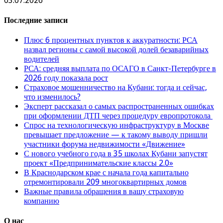
03.07.2026
Последние записи
Плюс 6 процентных пунктов к аккуратности: РСА
назвал регионы с самой высокой долей безаварийных
водителей
РСА: средняя выплата по ОСАГО в Санкт-Петербурге в
2026 году показала рост
Страховое мошенничество на Кубани: тогда и сейчас,
что изменилось?
Эксперт рассказал о самых распространенных ошибках
при оформлении ДТП через процедуру европротокола
Спрос на технологическую инфраструктуру в Москве
превышает предложение — к такому выводу пришли
участники форума недвижимости «Движение»
С нового учебного года в 35 школах Кубани запустят
проект «Предпринимательские классы 2.0»
В Краснодарском крае с начала года капитально
отремонтировали 209 многоквартирных домов
Важные правила обращения в вашу страховую
компанию
О нас