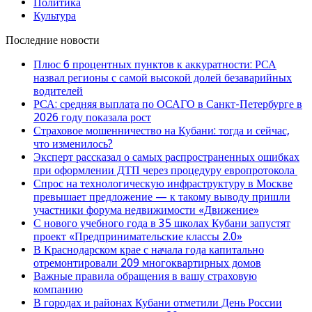
Политика
Культура
Последние новости
Плюс 6 процентных пунктов к аккуратности: РСА
назвал регионы с самой высокой долей безаварийных
водителей
РСА: средняя выплата по ОСАГО в Санкт-Петербурге в
2026 году показала рост
Страховое мошенничество на Кубани: тогда и сейчас,
что изменилось?
Эксперт рассказал о самых распространенных ошибках
при оформлении ДТП через процедуру европротокола
Спрос на технологическую инфраструктуру в Москве
превышает предложение — к такому выводу пришли
участники форума недвижимости «Движение»
С нового учебного года в 35 школах Кубани запустят
проект «Предпринимательские классы 2.0»
В Краснодарском крае с начала года капитально
отремонтировали 209 многоквартирных домов
Важные правила обращения в вашу страховую
компанию
В городах и районах Кубани отметили День России