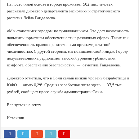
В Краснодарском крае с начала года капитально отремонтировали 209 мног
На постоянной основе в городе проживает 502 тыс. человек,
Важные правила обращения в вашу страховую компанию
рассказала директор департамента экономики и стратегического
развития Лейла Гандалоева.
В городах и районах Кубани отметили День России
Стартовал прием заявок на 20-й юбилейный молодежный форум «Регион 93
«Мы становимся городом-полумиллионником. Это дает возможность
повысить нормативы обеспеченности в различных сферах. Таких как
обеспеченность правоохранительными органами, штатной
численностью. С другой стороны, мы повышаем свой имидж. Город-
полумиллионник предполагает высокий уровень урбанистики,
комфорта, обеспечения безопасности», — отметила Гандалоева.
Директор отметила, что в Сочи самый низкий уровень безработицы в
ЮФО — около 0,2%. Средняя заработная плата здесь — 37,5 тыс.
рублей, сообщает пресс-служба администрации Сочи.
Вернуться на ленту
Источник