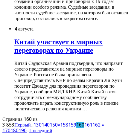
создании организации и приговорил к 19 годам
колонии особого режима. Судебные заседания, в
частности судебное заседание, на котором был оглашен
приговор, состоялись в закрытом сеансе.
4 августа
Китай участвует в мирных
переговорах по Украине
Китай Саудовская Аравия подтвердил, что направит
своего представителя на мирные переговоры по
Украине. Россия не была приглашена.
Спецпредставитель КНР по делам Евразии Ли Хуэй
посетит Джидду для проведения переговоров по
Украине, сообщил МИД КНР. Китай Китай готов
сотрудничать с международному сообществу
продолжать играть конструктивную роль в поиске
политического решения кризиса …
Страница 160 из
3 853
Первый
...
130
140
150
«
158
159
160
161
162
»
170
180
190
...
Последний