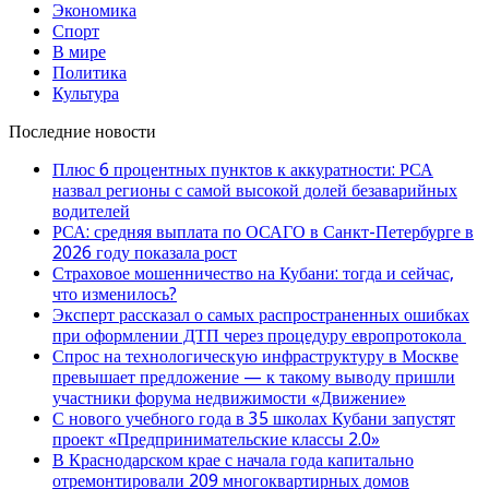
Экономика
Спорт
В мире
Политика
Культура
Последние новости
Плюс 6 процентных пунктов к аккуратности: РСА
назвал регионы с самой высокой долей безаварийных
водителей
РСА: средняя выплата по ОСАГО в Санкт-Петербурге в
2026 году показала рост
Страховое мошенничество на Кубани: тогда и сейчас,
что изменилось?
Эксперт рассказал о самых распространенных ошибках
при оформлении ДТП через процедуру европротокола
Спрос на технологическую инфраструктуру в Москве
превышает предложение — к такому выводу пришли
участники форума недвижимости «Движение»
С нового учебного года в 35 школах Кубани запустят
проект «Предпринимательские классы 2.0»
В Краснодарском крае с начала года капитально
отремонтировали 209 многоквартирных домов