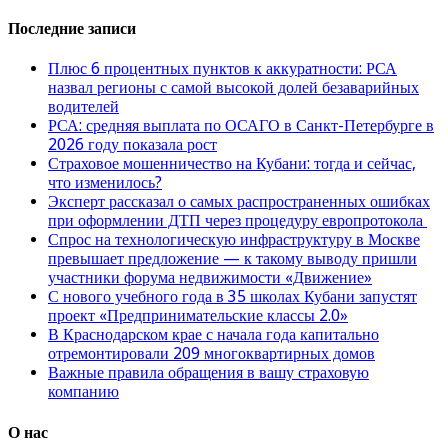
Последние записи
Плюс 6 процентных пунктов к аккуратности: РСА
назвал регионы с самой высокой долей безаварийных
водителей
РСА: средняя выплата по ОСАГО в Санкт-Петербурге в
2026 году показала рост
Страховое мошенничество на Кубани: тогда и сейчас,
что изменилось?
Эксперт рассказал о самых распространенных ошибках
при оформлении ДТП через процедуру европротокола
Спрос на технологическую инфраструктуру в Москве
превышает предложение — к такому выводу пришли
участники форума недвижимости «Движение»
С нового учебного года в 35 школах Кубани запустят
проект «Предпринимательские классы 2.0»
В Краснодарском крае с начала года капитально
отремонтировали 209 многоквартирных домов
Важные правила обращения в вашу страховую
компанию
О нас