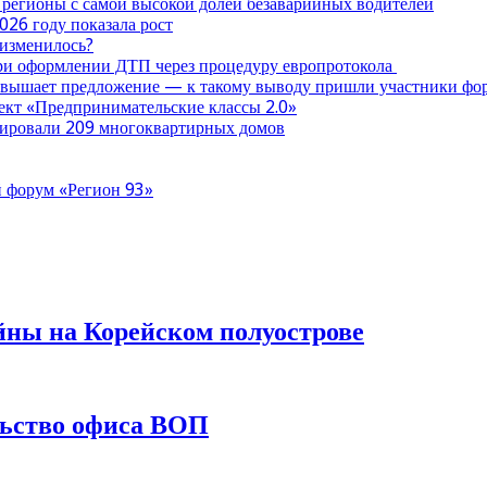
 регионы с самой высокой долей безаварийных водителей
026 году показала рост
 изменилось?
при оформлении ДТП через процедуру европротокола
ревышает предложение — к такому выводу пришли участники ф
оект «Предпринимательские классы 2.0»
нтировали 209 многоквартирных домов
 форум «Регион 93»
йны на Корейском полуострове
льство офиса ВОП