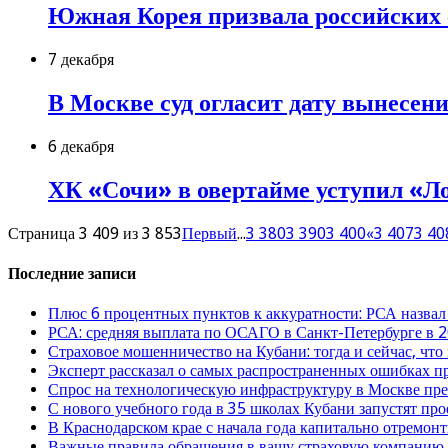
Южная Корея призвала российских 
7 декабря
В Москве суд огласит дату вынесен
6 декабря
ХК «Сочи» в овертайме уступил «Л
Страница 3 409 из 3 853
Первый
...
3 380
3 390
3 400
«
3 407
3 40
Последние записи
Плюс 6 процентных пунктов к аккуратности: РСА назвал
РСА: средняя выплата по ОСАГО в Санкт-Петербурге в 2
Страховое мошенничество на Кубани: тогда и сейчас, что
Эксперт рассказал о самых распространенных ошибках 
Спрос на технологическую инфраструктуру в Москве п
С нового учебного года в 35 школах Кубани запустят пр
В Краснодарском крае с начала года капитально отремо
Важные правила обращения в вашу страховую компанию