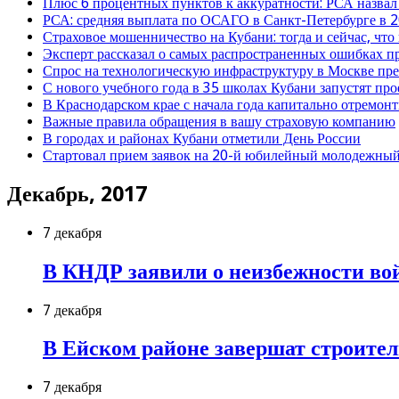
Плюс 6 процентных пунктов к аккуратности: РСА назвал
РСА: средняя выплата по ОСАГО в Санкт-Петербурге в 2
Страховое мошенничество на Кубани: тогда и сейчас, что
Эксперт рассказал о самых распространенных ошибках 
Спрос на технологическую инфраструктуру в Москве п
С нового учебного года в 35 школах Кубани запустят пр
В Краснодарском крае с начала года капитально отремо
Важные правила обращения в вашу страховую компанию
В городах и районах Кубани отметили День России
Стартовал прием заявок на 20-й юбилейный молодежный
Декабрь, 2017
7 декабря
В КНДР заявили о неизбежности во
7 декабря
В Ейском районе завершат строите
7 декабря