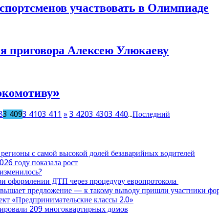
спортсменов участвовать в Олимпиаде
ия приговора Алексею Улюкаеву
окомотиву»
8
3 409
3 410
3 411
»
3 420
3 430
3 440
...
Последний
 регионы с самой высокой долей безаварийных водителей
026 году показала рост
 изменилось?
при оформлении ДТП через процедуру европротокола
ревышает предложение — к такому выводу пришли участники ф
оект «Предпринимательские классы 2.0»
нтировали 209 многоквартирных домов