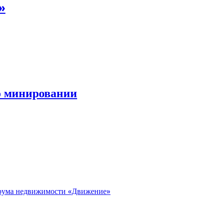
»
о минировании
орума недвижимости «Движение»