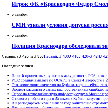
Игрок ФК «Краснодар» Федор Смоло
5 декабря
СМИ узнали условия допуска россия
5 декабря
Полиция Краснодара обследовала э
Страница 3 426 из 3 853
Первый
...
3 400
3 410
3 420
«
3 424
3 42
Последние записи
Плюс 6 процентных пунктов к аккуратности: РСА назвал
РСА: средняя выплата по ОСАГО в Санкт-Петербурге в 2
Страховое мошенничество на Кубани: тогда и сейчас, что
Эксперт рассказал о самых распространенных ошибках 
Спрос на технологическую инфраструктуру в Москве п
С нового учебного года в 35 школах Кубани запустят пр
В Краснодарском крае с начала года капитально отремо
Важные правила обращения в вашу страховую компанию