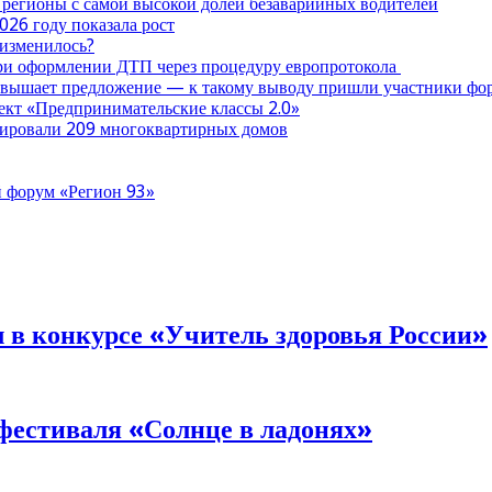
 регионы с самой высокой долей безаварийных водителей
026 году показала рост
 изменилось?
при оформлении ДТП через процедуру европротокола
ревышает предложение — к такому выводу пришли участники ф
оект «Предпринимательские классы 2.0»
нтировали 209 многоквартирных домов
 форум «Регион 93»
л в конкурсе «Учитель здоровья России»
фестиваля «Солнце в ладонях»