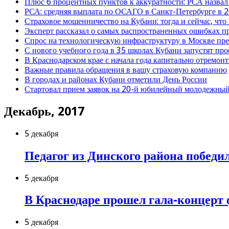
Плюс 6 процентных пунктов к аккуратности: РСА назвал
РСА: средняя выплата по ОСАГО в Санкт-Петербурге в 2
Страховое мошенничество на Кубани: тогда и сейчас, что
Эксперт рассказал о самых распространенных ошибках 
Спрос на технологическую инфраструктуру в Москве п
С нового учебного года в 35 школах Кубани запустят пр
В Краснодарском крае с начала года капитально отремо
Важные правила обращения в вашу страховую компанию
В городах и районах Кубани отметили День России
Стартовал прием заявок на 20-й юбилейный молодежный
Декабрь, 2017
5 декабря
Педагог из Динского района победи
5 декабря
В Краснодаре прошел гала-концерт 
5 декабря