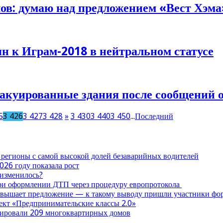
в: думаю над предложением «Вест Хэма
н к Играм-2018 в нейтральном статусе
вакуированные здания после сообщений 
5
3 426
3 427
3 428
»
3 430
3 440
3 450
...
Последний
 регионы с самой высокой долей безаварийных водителей
026 году показала рост
 изменилось?
при оформлении ДТП через процедуру европротокола
ревышает предложение — к такому выводу пришли участники ф
оект «Предпринимательские классы 2.0»
нтировали 209 многоквартирных домов