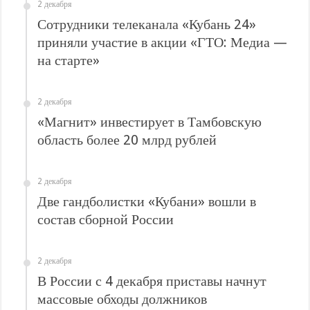
В Краснодарском крае с начала года капитально отремонтировали 209 мног
2 декабря
Сотрудники телеканала «Кубань 24»
Важные правила обращения в вашу страховую компанию
приняли участие в акции «ГТО: Медиа —
В городах и районах Кубани отметили День России
на старте»
Стартовал прием заявок на 20-й юбилейный молодежный форум «Регион 93
2 декабря
«Магнит» инвестирует в Тамбовскую
область более 20 млрд рублей
2 декабря
Две гандболистки «Кубани» вошли в
состав сборной России
2 декабря
В России с 4 декабря приставы начнут
массовые обходы должников