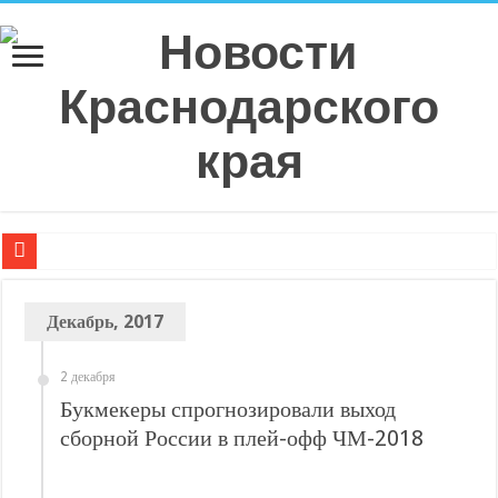
Плюс 6 процентных пунктов к аккуратности: РСА назвал регионы с самой в
Декабрь, 2017
РСА: средняя выплата по ОСАГО в Санкт-Петербурге в 2026 году показала р
Страховое мошенничество на Кубани: тогда и сейчас, что изменилось?
2 декабря
Эксперт рассказал о самых распространенных ошибках при оформлении ДТ
Букмекеры спрогнозировали выход
Спрос на технологическую инфраструктуру в Москве превышает предложе
сборной России в плей-офф ЧМ-2018
С нового учебного года в 35 школах Кубани запустят проект «Предпринимат