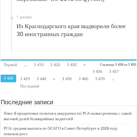
1 декабря
Из Краснодарского края выдворили более
30 иностранных граждан
Первый
...
3 410
3 420
3 430
«
Страница 3 438 из 3 853
3 436
3 437
3 438
3 439
3 440
»
3 450
3 460
3 470
...
Последний
Последние записи
Плюс 6 процентных пунктов к аккуратности: РСА назвал регионы с самой
высокой долей безаварийных водителей
РСА: средняя выплата по ОСАГО в Санкт-Петербурге в 2026 году
показала рост