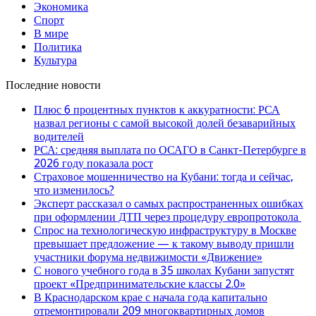
Экономика
Спорт
В мире
Политика
Культура
Последние новости
Плюс 6 процентных пунктов к аккуратности: РСА
назвал регионы с самой высокой долей безаварийных
водителей
РСА: средняя выплата по ОСАГО в Санкт-Петербурге в
2026 году показала рост
Страховое мошенничество на Кубани: тогда и сейчас,
что изменилось?
Эксперт рассказал о самых распространенных ошибках
при оформлении ДТП через процедуру европротокола
Спрос на технологическую инфраструктуру в Москве
превышает предложение — к такому выводу пришли
участники форума недвижимости «Движение»
С нового учебного года в 35 школах Кубани запустят
проект «Предпринимательские классы 2.0»
В Краснодарском крае с начала года капитально
отремонтировали 209 многоквартирных домов