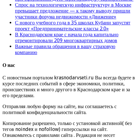
Спрос на технологическую инфраструктуру в Москве
превышает предложение — к такому выводу пришли
участники форума недвижимости «Движение»
С нового учебного года в 35 школах Кубани запустят
проект «Предпринимательские классы 2.0»
В Краснодарском крае с начала года капитально
отремонтировали 209 многоквартирных домов
Важные правила обращения в вашу страховую
компанию
О нас
С новостным порталом krasnodarvseti.ru Вы всегда будете в
курсе последних событий в сфере экономики, политики,
происшествиях и много другого в Краснодарском крае и за
его пределами.
Отправляя любую форму на сайте, вы соглашаетесь с
политикой конфиденциальности сайта.
Копирование разрешено, только с установкой активной( без
тегов noindex и nofollow) гиперссылки на сайт.
Ознакомьтесь с правилами сайта . Редакция не несет