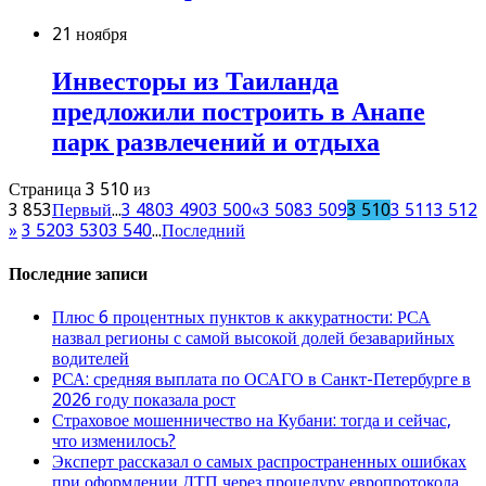
21 ноября
Инвесторы из Таиланда
предложили построить в Анапе
парк развлечений и отдыха
Страница 3 510 из
3 853
Первый
...
3 480
3 490
3 500
«
3 508
3 509
3 510
3 511
3 512
»
3 520
3 530
3 540
...
Последний
Последние записи
Плюс 6 процентных пунктов к аккуратности: РСА
назвал регионы с самой высокой долей безаварийных
водителей
РСА: средняя выплата по ОСАГО в Санкт-Петербурге в
2026 году показала рост
Страховое мошенничество на Кубани: тогда и сейчас,
что изменилось?
Эксперт рассказал о самых распространенных ошибках
при оформлении ДТП через процедуру европротокола