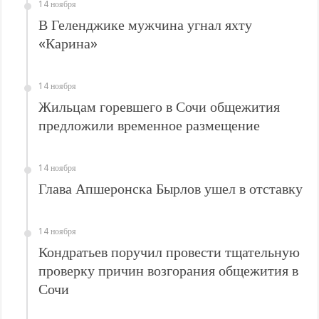
В Краснодарском крае с начала года капитально отремонтировали 209 мног
14 ноября
В Геленджике мужчина угнал яхту
Важные правила обращения в вашу страховую компанию
«Карина»
В городах и районах Кубани отметили День России
Стартовал прием заявок на 20-й юбилейный молодежный форум «Регион 93
14 ноября
Жильцам горевшего в Сочи общежития
предложили временное размещение
14 ноября
Глава Апшеронска Бырлов ушел в отставку
14 ноября
Кондратьев поручил провести тщательную
проверку причин возгорания общежития в
Сочи