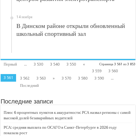
14 ноября
В Динском районе открыли обновленный
школьный спортивный зал
Первый
...
3 530
3 540
3 550
«
Страница 3 561 из 3 853
3 559
3 560
3 561
3 562
3 563
»
3 570
3 580
3 590
...
Последний
Последние записи
Плюс 6 процентных пунктов к аккуратности: РСА назвал регионы с самой
высокой долей безаварийных водителей
РСА: средняя выплата по ОСАГО в Санкт-Петербурге в 2026 году
показала рост