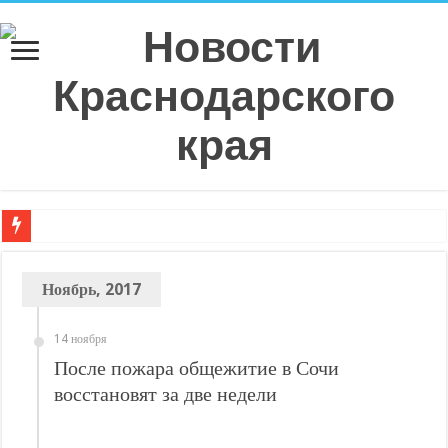
Плюс 6 процентных пунктов к аккуратности: РСА назвал регионы с самой в
Ноябрь, 2017
РСА: средняя выплата по ОСАГО в Санкт-Петербурге в 2026 году показала р
Страховое мошенничество на Кубани: тогда и сейчас, что изменилось?
14 ноября
Эксперт рассказал о самых распространенных ошибках при оформлении ДТ
После пожара общежитие в Сочи
Спрос на технологическую инфраструктуру в Москве превышает предложе
восстановят за две недели
С нового учебного года в 35 школах Кубани запустят проект «Предпринимат