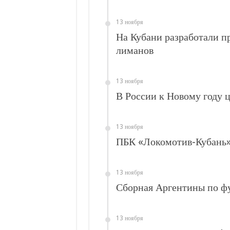
13 ноября
На Кубани разработали п
лиманов
13 ноября
В России к Новому году 
13 ноября
ПБК «Локомотив-Кубань»
13 ноября
Сборная Аргентины по фу
13 ноября