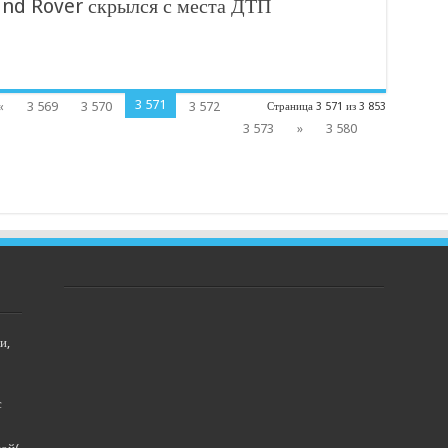
and Rover скрылся с места ДТП
3 571
«
3 569
3 570
3 572
Страница 3 571 из 3 853
3 573
»
3 580
и,
с