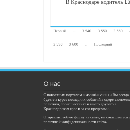
В Краснодаре водитель L
Первый
...
3 540
3 550
3 560
3 590
3 600
...
Последний
О нас
С новостным порталом krasnodarvseti.ru Вы всегда
будете в курсе последних событий в сфере экономик
политики, происшествиях и много другого в
Краснодарском крае и за его пределами.
Отправляя любую форму на сайте, вы соглашаетесь 
политикой конфиденциальности сайта.