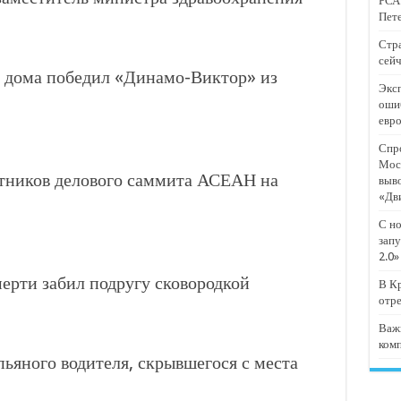
РСА:
тят проект «Предпринимательские классы 2.0»
Пете
отремонтировали 209 многоквартирных домов
Стра
сейч
мпанию
дома победил «Динамо-Виктор» из
Эксп
и
оши
евр
дежный форум «Регион 93»
Спро
Мос
стников делового саммита АСЕАН на
выв
«Дв
С но
запу
2.0»
ерти забил подругу сковородкой
В Кр
отр
Важ
ком
ьяного водителя, скрывшегося с места