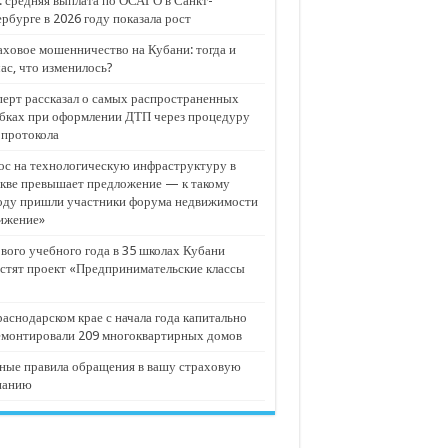
 средняя выплата по ОСАГО в Санкт-
рбурге в 2026 году показала рост
ховое мошенничество на Кубани: тогда и
ас, что изменилось?
ерт рассказал о самых распространенных
бках при оформлении ДТП через процедуру
опротокола
с на технологическую инфраструктуру в
кве превышает предложение — к такому
оду пришли участники форума недвижимости
ижение»
вого учебного года в 35 школах Кубани
стят проект «Предпринимательские классы
аснодарском крае с начала года капитально
емонтировали 209 многоквартирных домов
ные правила обращения в вашу страховую
панию