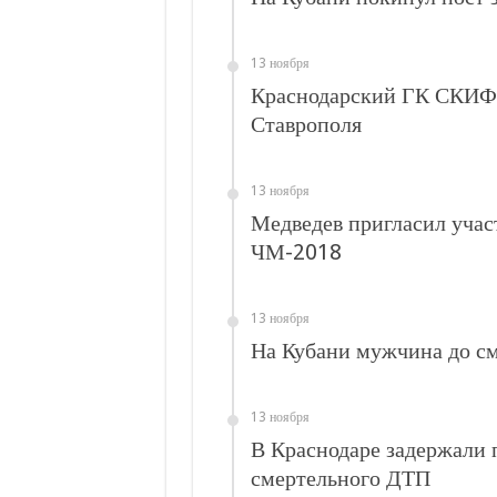
С нового учебного года в 35 школах Кубани запус
В Краснодарском крае с начала года капитально 
13 ноября
Важные правила обращения в вашу страховую ко
Краснодарский ГК СКИФ 
В городах и районах Кубани отметили День Росси
Ставрополя
Стартовал прием заявок на 20-й юбилейный моло
13 ноября
Медведев пригласил уча
ЧМ-2018
13 ноября
На Кубани мужчина до см
13 ноября
В Краснодаре задержали п
смертельного ДТП