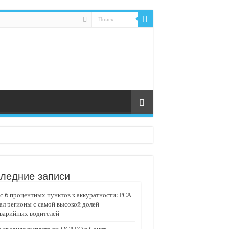
ледние записи
 6 процентных пунктов к аккуратности: РСА
ал регионы с самой высокой долей
аварийных водителей
едвижимости «Движение»