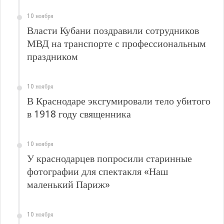
В Краснодарском крае с начала года капитально отремонтировали 209 мног
10 ноября
Важные правила обращения в вашу страховую компанию
Власти Кубани поздравили сотрудников
В городах и районах Кубани отметили День России
МВД на транспорте с профессиональным
Стартовал прием заявок на 20-й юбилейный молодежный форум «Регион 93
праздником
10 ноября
В Краснодаре эксгумировали тело убитого
в 1918 году священника
10 ноября
У краснодарцев попросили старинные
фотографии для спектакля «Наш
маленький Париж»
10 ноября