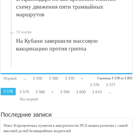
схему движения пяти трамвайных
маршрутов
10 ноября
На Кубани завершили массовую
вакцинацию против гриппа
Первый
...
3 550
3 560
3 570
«
Страница 3 578 из 3 853
3 576
3 577
3 578
3 579
3 580
»
3 590
3 600
3 610
...
Последний
Последние записи
Плюс 6 процентных пунктов к аккуратности: РСА назвал регионы с самой
высокой долей безаварийных водителей