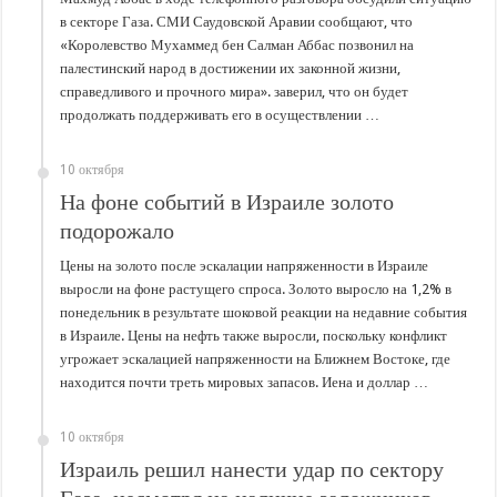
В Краснодарском крае с начала года капитально отремонтировали 209 мног
в секторе Газа. СМИ Саудовской Аравии сообщают, что
Важные правила обращения в вашу страховую компанию
«Королевство Мухаммед бен Салман Аббас позвонил на
палестинский народ в достижении их законной жизни,
В городах и районах Кубани отметили День России
справедливого и прочного мира». заверил, что он будет
Стартовал прием заявок на 20-й юбилейный молодежный форум «Регион 93
продолжать поддерживать его в осуществлении …
10 октября
На фоне событий в Израиле золото
подорожало
Цены на золото после эскалации напряженности в Израиле
выросли на фоне растущего спроса. Золото выросло на 1,2% в
понедельник в результате шоковой реакции на недавние события
в Израиле. Цены на нефть также выросли, поскольку конфликт
угрожает эскалацией напряженности на Ближнем Востоке, где
находится почти треть мировых запасов. Иена и доллар …
10 октября
Израиль решил нанести удар по сектору