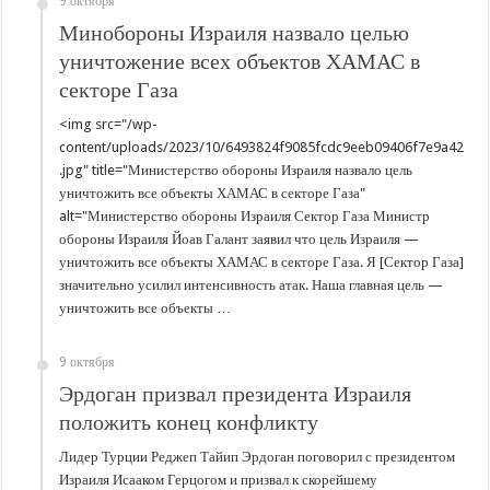
9 октября
Минобороны Израиля назвало целью
уничтожение всех объектов ХАМАС в
секторе Газа
<img src="/wp-
content/uploads/2023/10/6493824f9085fcdc9eeb09406f7e9a42
.jpg" title="Министерство обороны Израиля назвало цель
уничтожить все объекты ХАМАС в секторе Газа"
alt="Министерство обороны Израиля Сектор Газа Министр
обороны Израиля Йоав Галант заявил что цель Израиля —
уничтожить все объекты ХАМАС в секторе Газа. Я [Сектор Газа]
значительно усилил интенсивность атак. Наша главная цель —
уничтожить все объекты …
9 октября
Эрдоган призвал президента Израиля
положить конец конфликту
Лидер Турции Реджеп Тайип Эрдоган поговорил с президентом
Израиля Исааком Герцогом и призвал к скорейшему