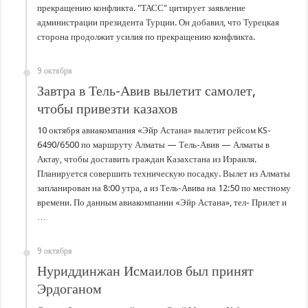
прекращению конфликта. "ТАСС" цитирует заявление
администрации президента Турции. Он добавил, что Турецкая
сторона продолжит усилия по прекращению конфликта.
9 октября
Завтра в Тель-Авив вылетит самолет,
чтобы привезти казахов
10 октября авиакомпания «Эйр Астана» вылетит рейсом KS-
6490/6500 по маршруту Алматы — Тель-Авив — Алматы в
Актау, чтобы доставить граждан Казахстана из Израиля.
Планируется совершить техническую посадку. Вылет из Алматы
запланирован на 8:00 утра, а из Тель-Авива на 12:50 по местному
времени. По данным авиакомпании «Эйр Астана», тел- Прилет и
…
9 октября
Нуриддинжан Исмаилов был принят
Эрдоганом