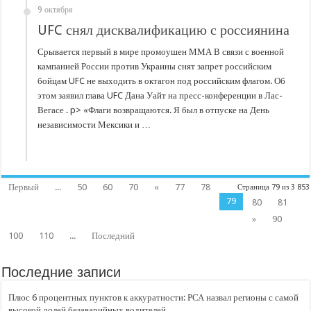
9 октября
UFC снял дисквалификацию с россиянина
Срывается первый в мире промоушен ММА В связи с военной
кампанией России против Украины снят запрет российским
бойцам UFC не выходить в октагон под российским флагом. Об
этом заявил глава UFC Дана Уайт на пресс-конференции в Лас-
Вегасе . p> «Флаги возвращаются. Я был в отпуске на День
независимости Мексики и …
Первый
...
50
60
70
«
77
78
Страница 79 из 3 853
79
80
81
»
90
100
110
...
Последний
Последние записи
Плюс 6 процентных пунктов к аккуратности: РСА назвал регионы с самой
высокой долей безаварийных водителей