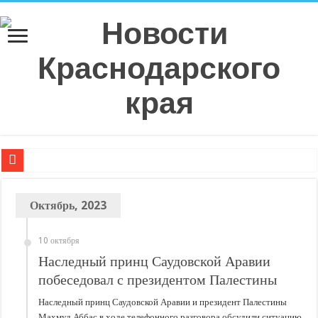
Плюс 6 процентных пунктов к аккуратности: РСА назвал регионы с самой в
Октябрь, 2023
РСА: средняя выплата по ОСАГО в Санкт-Петербурге в 2026 году показала р
Страховое мошенничество на Кубани: тогда и сейчас, что изменилось?
10 октября
Эксперт рассказал о самых распространенных ошибках при оформлении ДТ
Наследный принц Саудовской Аравии
Спрос на технологическую инфраструктуру в Москве превышает предложе
побеседовал с президентом Палестины
С нового учебного года в 35 школах Кубани запустят проект «Предпринимат
Наследный принц Саудовской Аравии и президент Палестины
Махмуд Аббас в ходе телефонного разговора обсудили ситуацию