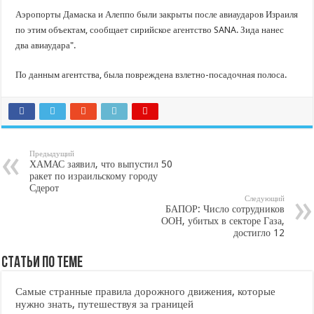
В Краснодарском крае с начала года капитально отремонтировали 209 мног
Аэропорты Дамаска и Алеппо были закрыты после авиаударов Израиля
Важные правила обращения в вашу страховую компанию
по этим объектам, сообщает сирийское агентство SANA. Зида нанес
два авиаудара".
В городах и районах Кубани отметили День России
Стартовал прием заявок на 20-й юбилейный молодежный форум «Регион 93
По данным агентства, была повреждена взлетно-посадочная полоса.
Предыдущий
ХАМАС заявил, что выпустил 50
ракет по израильскому городу
Сдерот
Следующий
БАПОР: Число сотрудников
ООН, убитых в секторе Газа,
достигло 12
Статьи по Теме
Самые странные правила дорожного движения, которые
нужно знать, путешествуя за границей