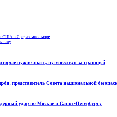
ца США в Средиземное море
ь силу
торые нужно знать, путешествуя за границей
рби, представитель Совета национальной безопа
дерный удар по Москве и Санкт-Петербургу