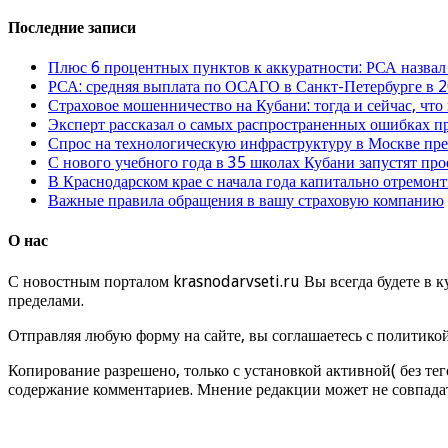
Последние записи
Плюс 6 процентных пунктов к аккуратности: РСА назвал
РСА: средняя выплата по ОСАГО в Санкт-Петербурге в 2
Страховое мошенничество на Кубани: тогда и сейчас, что
Эксперт рассказал о самых распространенных ошибках 
Спрос на технологическую инфраструктуру в Москве п
С нового учебного года в 35 школах Кубани запустят пр
В Краснодарском крае с начала года капитально отремо
Важные правила обращения в вашу страховую компанию
О нас
С новостным порталом krasnodarvseti.ru Вы всегда будете в к
пределами.
Отправляя любую форму на сайте, вы соглашаетесь с политико
Копирование разрешено, только с установкой активной( без тег
содержание комментариев. Мнение редакции может не совпадат