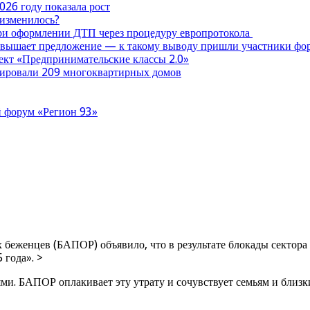
026 году показала рост
 изменилось?
при оформлении ДТП через процедуру европротокола
ревышает предложение — к такому выводу пришли участники ф
оект «Предпринимательские классы 2.0»
нтировали 209 многоквартирных домов
 форум «Регион 93»
беженцев (БАПОР) объявило, что в результате блокады сектора
 года». >
ями. БАПОР оплакивает эту утрату и сочувствует семьям и близ