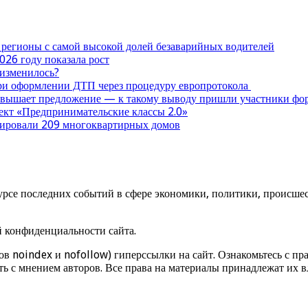
 регионы с самой высокой долей безаварийных водителей
026 году показала рост
 изменилось?
при оформлении ДТП через процедуру европротокола
ревышает предложение — к такому выводу пришли участники ф
оект «Предпринимательские классы 2.0»
нтировали 209 многоквартирных домов
урсе последних событий в сфере экономики, политики, происшест
й конфиденциальности сайта.
ов noindex и nofollow) гиперссылки на сайт. Ознакомьтесь с пра
ь с мнением авторов. Все права на материалы принадлежат их в