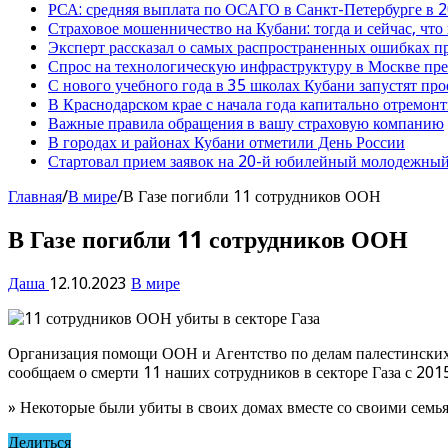
РСА: средняя выплата по ОСАГО в Санкт-Петербурге в 2
Страховое мошенничество на Кубани: тогда и сейчас, что
Эксперт рассказал о самых распространенных ошибках 
Спрос на технологическую инфраструктуру в Москве п
С нового учебного года в 35 школах Кубани запустят пр
В Краснодарском крае с начала года капитально отремо
Важные правила обращения в вашу страховую компанию
В городах и районах Кубани отметили День России
Стартовал прием заявок на 20-й юбилейный молодежный
Главная
/
В мире
/
В Газе погибли 11 сотрудников ООН
В Газе погибли 11 сотрудников ООН
Даша
12.10.2023
В мире
Организация помощи ООН и Агентство по делам палестинских 
сообщаем о смерти 11 наших сотрудников в секторе Газа с 2015
» Некоторые были убиты в своих домах вместе со своими семь
Делиться