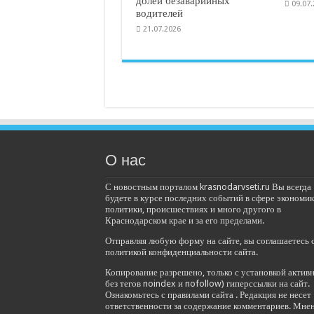
долей безаварийных
09.07
водителей
21.07.2026
О нас
С новостным порталом krasnodarvseti.ru Вы всегда
будете в курсе последних событий в сфере экономик
политики, происшествиях и много другого в
Краснодарском крае и за его пределами.
Отправляя любую форму на сайте, вы соглашаетесь 
политикой конфиденциальности сайта.
Копирование разрешено, только с установкой актив
без тегов noindex и nofollow) гиперссылки на сайт.
Ознакомьтесь с правилами сайта . Редакция не несет
ответственности за содержание комментариев. Мне