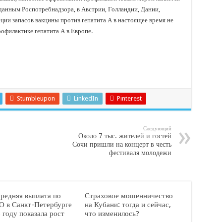
данным Роспотребнадзора, в Австрии, Голландии, Дании,
ции запасов вакцины против гепатита А в настоящее время не
рофилактике гепатита А в Европе.
Stumbleupon
LinkedIn
Pinterest
Следующий
Около 7 тыс. жителей и гостей
Сочи пришли на концерт в честь
фестиваля молодежи
средняя выплата по
Страховое мошенничество
 в Санкт-Петербурге
на Кубани: тогда и сейчас,
 году показала рост
что изменилось?