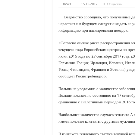
С нового учебного года в 35 школах Кубани запус
news
15.10.2017
Общество
В Краснодарском крае с начала года капитально 
Ведомство сообщило, что полученные дан
Важные правила обращения в вашу страховую ко
нарастает и в будущем следует ожидать ее 
информацию при планировании поездок.
В городах и районах Кубани отметили День Росси
Стартовал прием заявок на 20-й юбилейный моло
«Согласно оценке риска распространения ге
текущего года Европейским центром по пред
июня 2016 года по 27 сентября 2017 года 20 
Германия, Греция, Ирландия, Испания, Итали
Уэльс, Финляндия, Франция и Эстония) уве
сообщает Роспотребнадзор.
Польша не уведомила о количестве заболевш
Польше показал, по состоянию на 17 сентября
сравнению с аналогичным периодом 2016 го
Наибольшее количество случаев гепатита А 
имели половые контакты с другими мужчин
В контексте гендерного статуса текущей вс