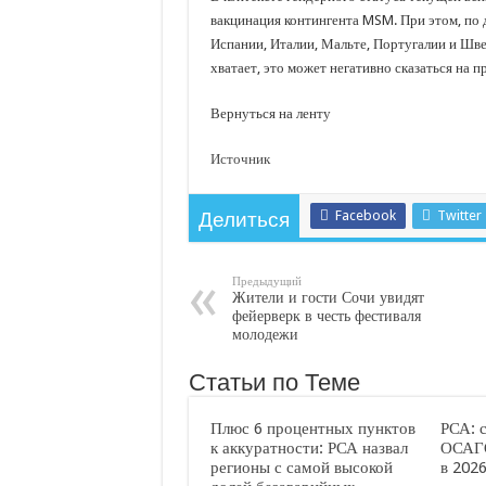
вакцинация контингента MSM. При этом, по 
Испании, Италии, Мальте, Португалии и Шве
хватает, это может негативно сказаться на п
Вернуться на ленту
Источник
Facebook
Twitter
Делиться
Предыдущий
Жители и гости Сочи увидят
фейерверк в честь фестиваля
молодежи
Статьи по Теме
Плюс 6 процентных пунктов
РСА: 
к аккуратности: РСА назвал
ОСАГО
регионы с самой высокой
в 2026