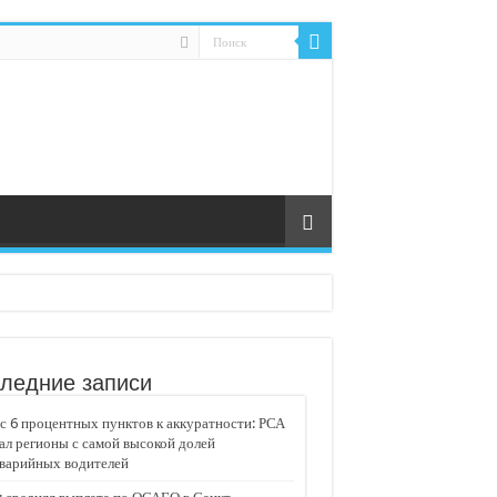
ледние записи
 6 процентных пунктов к аккуратности: РСА
ал регионы с самой высокой долей
аварийных водителей
едвижимости «Движение»