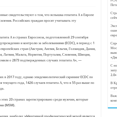
РСА:
тят проект «Предпринимательские классы 2.0»
Пете
отремонтировали 209 многоквартирных домов
Стра
ные свидетельствуют о том, что вспышка гепатита А в Европе
сейч
мпанию
усиления. Российских граждан просят учитывать эту
Эксп
и
оши
евр
дежный форум «Регион 93»
патита А в странах Евросоюза, подготовленной 29 сентября
упреждению и контролю за заболеваниями (ECDC), в период с 1
Спро
Мос
европейских стран (Австрия, Англия, Бельгия, Голландия, Дания,
выв
я, Латвия, Мальта, Норвегия, Португалия, Словения, Швеция,
«Дв
домили о 2873 подтвержденных случаях гепатита А», —
С но
запу
2.0»
их в 2017 году, однако эпидемиологический скрининг ECDC по
 текущего года, 1426 случаев гепатита А, что в 55 раз выше по
В Кр
отр
да.
Важ
в этих 20 странах зарегистрировано среди мужчин, которые
ком
ами (MSM).
пышки, наиболее эффективной профилактической мерой является