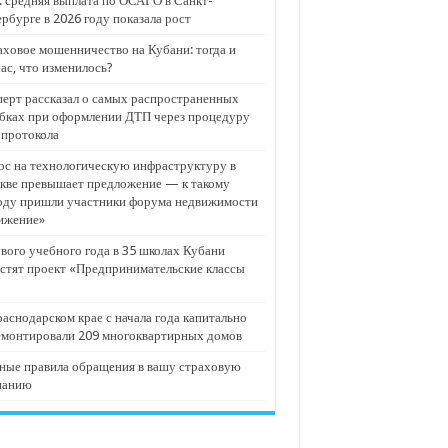
 средняя выплата по ОСАГО в Санкт-
рбурге в 2026 году показала рост
ховое мошенничество на Кубани: тогда и
ас, что изменилось?
ерт рассказал о самых распространенных
бках при оформлении ДТП через процедуру
опротокола
с на технологическую инфраструктуру в
кве превышает предложение — к такому
оду пришли участники форума недвижимости
ижение»
вого учебного года в 35 школах Кубани
стят проект «Предпринимательские классы
аснодарском крае с начала года капитально
емонтировали 209 многоквартирных домов
ные правила обращения в вашу страховую
панию