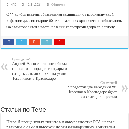
В Краснодарском крае с начала года капитально отремонтировали 209 мног
KRD
12.11.2021
Общество
Важные правила обращения в вашу страховую компанию
С 11 ноября введена обязательная вакцинация от коронавирусной
В городах и районах Кубани отметили День России
инфекции для лиц старше 60 лет и имеющих хронические заболевания.
Об этом говорится в постановлении Роспотребнадзора по региону.
Стартовал прием заявок на 20-й юбилейный молодежный форум «Регион 93
Предыдущий
Андрей Алексеенко потребовал
привести в порядок тротуары и
создать сеть ливневки на улице
Тепличной в Краснодаре
Следующий
В предстоящие выходные ул.
Красная в Краснодаре будет
открыта для проезда
Статьи по Теме
Плюс 6 процентных пунктов к аккуратности: РСА назвал
регионы с самой высокой долей безаварийных водителей