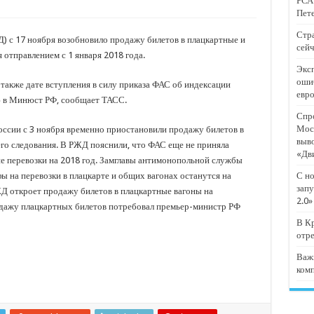
РСА:
тят проект «Предпринимательские классы 2.0»
Пете
отремонтировали 209 многоквартирных домов
Стра
 с 17 ноября возобновило продажу билетов в плацкартные и
сейч
мпанию
 отправлением с 1 января 2018 года.
Эксп
и
оши
 также дате вступления в силу приказа ФАС об индексации
евр
дежный форум «Регион 93»
ю в Минюст РФ, сообщает ТАСС.
Спро
Мос
России с 3 ноября временно приостановили продажу билетов в
выв
го следования. В РЖД пояснили, что ФАС еще не приняла
«Дв
е перевозки на 2018 год. Замглавы антимонопольной службы
фы на перевозки в плацкарте и общих вагонах останутся на
С но
запу
ЖД откроет продажу билетов в плацкартные вагоны на
2.0»
дажу плацкартных билетов потребовал премьер-министр РФ
В Кр
отр
Важ
ком