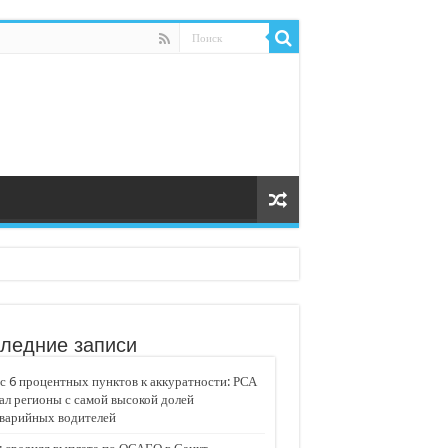
ледние записи
 6 процентных пунктов к аккуратности: РСА
ал регионы с самой высокой долей
аварийных водителей
едвижимости «Движение»