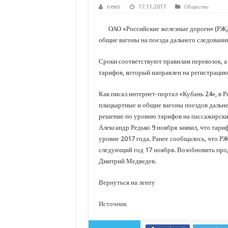
С нового учебного года в 35 школах Кубани запус
news
17.11.2017
Общество
В Краснодарском крае с начала года капитально 
ОАО «Российские железные дороги» (РЖД)
Важные правила обращения в вашу страховую ко
общие вагоны на поезда дальнего следования
В городах и районах Кубани отметили День Росси
Сроки соответствуют правилам перевозок, а
Стартовал прием заявок на 20-й юбилейный моло
тарифов, который направлен на регистраци
Как писал интернет-портал «Кубань 24», в 
плацкартные и общие вагоны поездов дальне
решение по уровню тарифов на пассажирски
Александр Редько 9 ноября заявил, что тари
уровне 2017 года. Ранее сообщалось, что Р
следующий год 17 ноября. Возобновить про
Дмитрий Медведев.
Вернуться на ленту
Источник