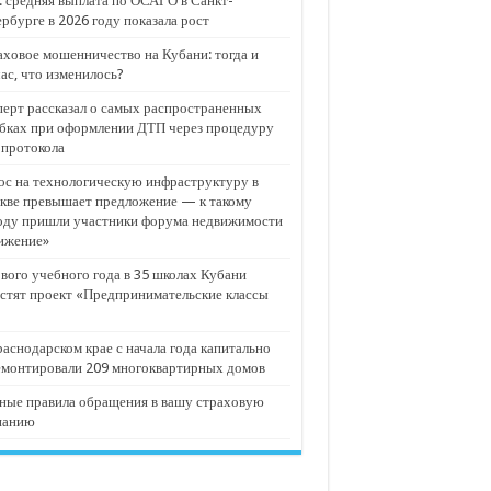
 средняя выплата по ОСАГО в Санкт-
рбурге в 2026 году показала рост
ховое мошенничество на Кубани: тогда и
ас, что изменилось?
ерт рассказал о самых распространенных
бках при оформлении ДТП через процедуру
опротокола
с на технологическую инфраструктуру в
кве превышает предложение — к такому
оду пришли участники форума недвижимости
ижение»
вого учебного года в 35 школах Кубани
стят проект «Предпринимательские классы
аснодарском крае с начала года капитально
емонтировали 209 многоквартирных домов
ные правила обращения в вашу страховую
панию