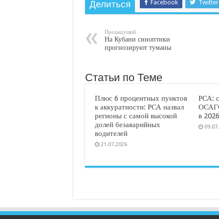
Facebook
Twitter
Делиться
Предыдущий
На Кубани синоптики
прогнозируют туманы
Статьи по Теме
Плюс 6 процентных пунктов
РСА: 
к аккуратности: РСА назвал
ОСАГО
регионы с самой высокой
в 2026
долей безаварийных
09.07
водителей
21.07.2026