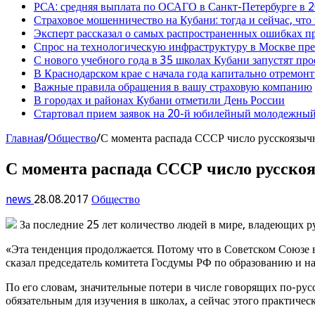
РСА: средняя выплата по ОСАГО в Санкт-Петербурге в 2
Страховое мошенничество на Кубани: тогда и сейчас, что
Эксперт рассказал о самых распространенных ошибках 
Спрос на технологическую инфраструктуру в Москве п
С нового учебного года в 35 школах Кубани запустят пр
В Краснодарском крае с начала года капитально отремо
Важные правила обращения в вашу страховую компанию
В городах и районах Кубани отметили День России
Стартовал прием заявок на 20-й юбилейный молодежный
Главная
/
Общество
/
С момента распада СССР число русскоязычн
С момента распада СССР число русскоя
news
28.08.2017
Общество
За последние 25 лет количество людей в мире, владеющих р
«Эта тенденция продолжается. Потому что в Советском Союзе 
сказал председатель комитета Госдумы РФ по образованию и н
По его словам, значительные потери в числе говорящих по-рус
обязательным для изучения в школах, а сейчас этого практическ