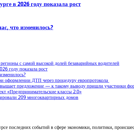
рге в 2026 году показала рост
час, что изменилось?
 регионы с самой высокой долей безаварийных водителей
026 году показала рост
 изменилось?
при оформлении ДТП через процедуру европротокола
ревышает предложение — к такому выводу пришли участники ф
оект «Предпринимательские классы 2.0»
нтировали 209 многоквартирных домов
урсе последних событий в сфере экономики, политики, происшест