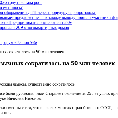
026 году показала рост
 изменилось?
при оформлении ДТП через процедуру европротокола
ревышает предложение — к такому выводу пришли участники ф
оект «Предпринимательские классы 2.0»
нтировали 209 многоквартирных домов
 форум «Регион 93»
ых сократилось на 50 млн человек
зычных сократилось на 50 млн человек
усским языком, существенно сократилось.
все были русскоязычные. Старшее поколение за 25 лет ушло, пр
ауке Вячеслав Никонов.
ски связаны с тем, что в школах многих стран бывшего СССР, в
и нет.