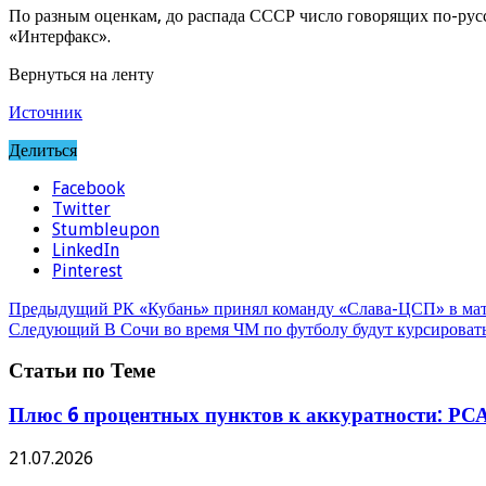
По разным оценкам, до распада СССР число говорящих по-русск
«Интерфакс».
Вернуться на ленту
Источник
Делиться
Facebook
Twitter
Stumbleupon
LinkedIn
Pinterest
Предыдущий
РК «Кубань» принял команду «Слава-ЦСП» в мат
Следующий
В Сочи во время ЧМ по футболу будут курсировать
Статьи по Теме
Плюс 6 процентных пунктов к аккуратности: РСА
21.07.2026