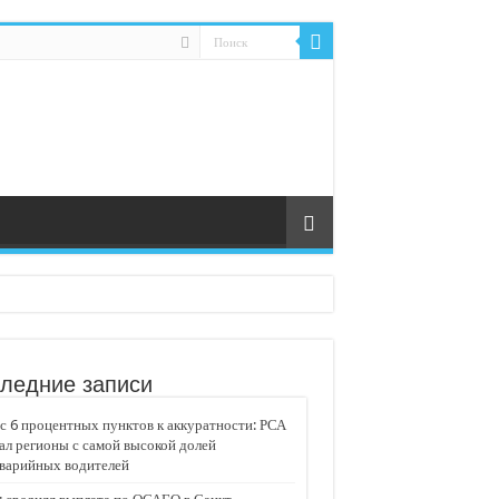
ледние записи
 6 процентных пунктов к аккуратности: РСА
ал регионы с самой высокой долей
аварийных водителей
едвижимости «Движение»