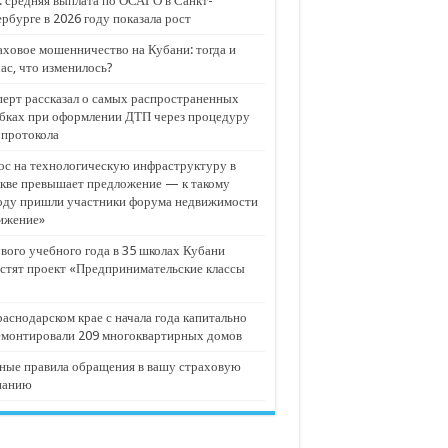
 средняя выплата по ОСАГО в Санкт-
рбурге в 2026 году показала рост
ховое мошенничество на Кубани: тогда и
ас, что изменилось?
ерт рассказал о самых распространенных
бках при оформлении ДТП через процедуру
опротокола
с на технологическую инфраструктуру в
кве превышает предложение — к такому
оду пришли участники форума недвижимости
ижение»
вого учебного года в 35 школах Кубани
стят проект «Предпринимательские классы
аснодарском крае с начала года капитально
емонтировали 209 многоквартирных домов
ные правила обращения в вашу страховую
панию