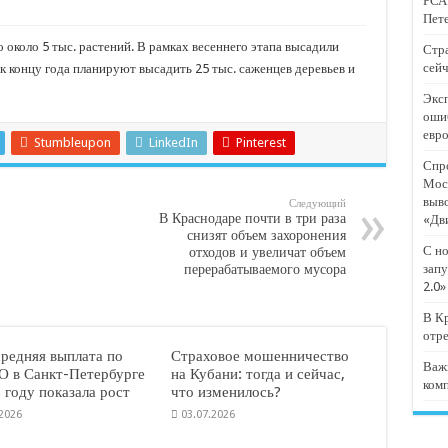
РСА:
тят проект «Предпринимательские классы 2.0»
Пете
отремонтировали 209 многоквартирных домов
 около 5 тыс. растений. В рамках весеннего этапа высадили
Стра
сейч
 к концу года планируют высадить 25 тыс. саженцев деревьев и
мпанию
Эксп
и
оши
евр
дежный форум «Регион 93»
Stumbleupon
LinkedIn
Pinterest
Спро
Мос
выв
Следующий
В Краснодаре почти в три раза
«Дв
снизят объем захоронения
С но
отходов и увеличат объем
перерабатываемого мусора
запу
2.0»
В Кр
отр
средняя выплата по
Страховое мошенничество
Важ
 в Санкт-Петербурге
на Кубани: тогда и сейчас,
ком
 году показала рост
что изменилось?
.2026
03.07.2026