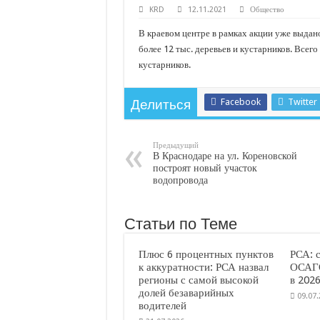
С нового учебного года в 35 школах Кубани запус
KRD
12.11.2021
Общество
В Краснодарском крае с начала года капитально 
В краевом центре в рамках акции уже выдано
более 12 тыс. деревьев и кустарников. Всего
Важные правила обращения в вашу страховую ко
кустарников.
В городах и районах Кубани отметили День Росси
Стартовал прием заявок на 20-й юбилейный моло
Facebook
Twitter
Делиться
Предыдущий
В Краснодаре на ул. Кореновской
построят новый участок
водопровода
Статьи по Теме
Плюс 6 процентных пунктов
РСА: 
к аккуратности: РСА назвал
ОСАГО
регионы с самой высокой
в 2026
долей безаварийных
09.07
водителей