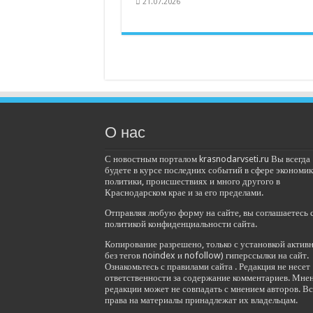
21.07.2026
О нас
С новостным порталом krasnodarvseti.ru Вы всегда
будете в курсе последних событий в сфере экономик
политики, происшествиях и много другого в
Краснодарском крае и за его пределами.
Отправляя любую форму на сайте, вы соглашаетесь 
политикой конфиденциальности сайта.
Копирование разрешено, только с установкой актив
без тегов noindex и nofollow) гиперссылки на сайт.
Ознакомьтесь с правилами сайта . Редакция не несет
ответственности за содержание комментариев. Мне
редакции может не совпадать с мнением авторов. Вс
права на материалы принадлежат их владельцам.