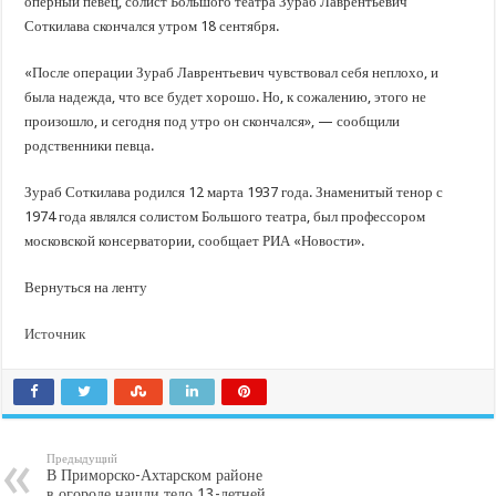
В Краснодарском крае с начала года капитально отремонтировали 209 мног
оперный певец, солист Большого театра Зураб Лаврентьевич
Соткилава скончался утром 18 сентября.
Важные правила обращения в вашу страховую компанию
В городах и районах Кубани отметили День России
«После операции Зураб Лаврентьевич чувствовал себя неплохо, и
была надежда, что все будет хорошо. Но, к сожалению, этого не
Стартовал прием заявок на 20-й юбилейный молодежный форум «Регион 93
произошло, и сегодня под утро он скончался», — сообщили
родственники певца.
Зураб Соткилава родился 12 марта 1937 года. Знаменитый тенор с
1974 года являлся солистом Большого театра, был профессором
московской консерватории, сообщает РИА «Новости».
Вернуться на ленту
Источник
Предыдущий
В Приморско-Ахтарском районе
в огороде нашли тело 13-летней